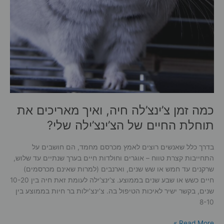
כמה זמן צ’ינצ’לה חיה, ואיך מאריכים את
תוחלת החיים של הצ’ינצ’ילה שלי?
בדרך כלל שאנשים רוצים לאמץ מכרסם מחמד, הם חושבים על
התחייבות קצרת טווח – אוגרים וחולדות חיים בערך שנתיים עד שלוש,
שרקנים עד חמש או שש שנים, וארנבים (למרות שאינם מכרסמים)
חיים כשש או שבע שנים בממוצע. צ’ינצ’ילה לעומת זאת חיה בין 10-20
שנים, בקשר ישיר לאיכות הטיפול בה. צ’ינצ’ילות בר חיות בממוצע בין
8-10
כמה
Read More »