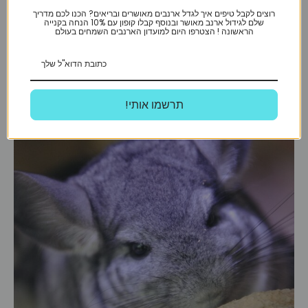
יודעים
רוצים לקבל טיפים איך לגדל ארנבים מאושרים ובריאים? הכנו לכם מדריך
שלם לגידול ארנב מאושר ובנוסף קבלו קופון עם 10% הנחה בקנייה
שצ’ינצ’ילה
הראשונה ! הצטרפו היום למועדון הארנבים השמחים בעולם
חולה?
זיהוי,
מניעה,
וטיפול
במחלות
!תרשמו אותי
של
צ’ינצ’ילות