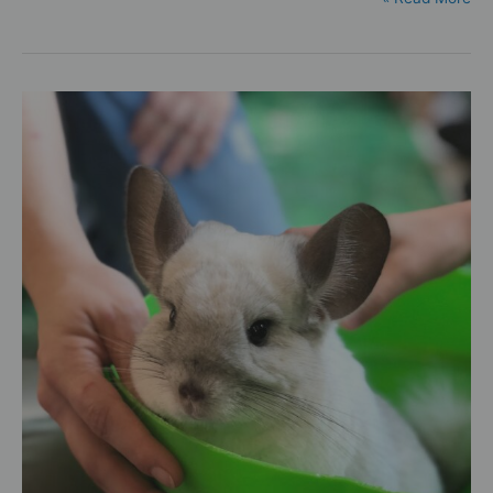
זמן
צ’ינצ’לה
חיה,
ואיך
מאריכים
את
תוחלת
החיים
של
הצ’ינצ’ילה
שלי?