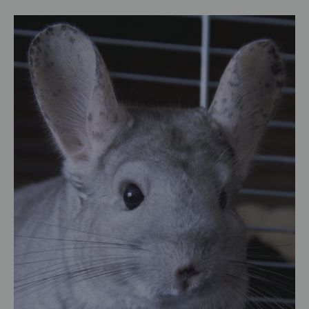
המדריך
המלא
לתזונת
צ’ינצ’ילות