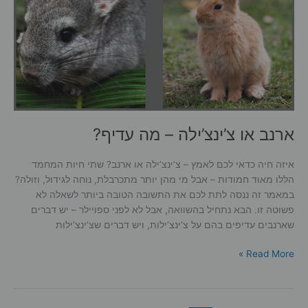
ארנב או צ’ינצ’ילה – מה עדיף?
איזה חיה כדאי לכם לאמץ – צ’ינצ’ילה או ארנב? שתי חיות המחמד
הללו מאוד חמודות – אבל מי מהן יותר מתכרבלת, נוחה לגידול, וזולה?
במאמר זה ננסה לתת לכם את התשובה הטובה ביותר לשאלה לא
פשוטה זו. הבא נתחיל בהשוואה, אבל לא לפני ספויילר – יש דברים
שארנבים עדיפים בהם על צ’ינצ’ילות, ויש דברים שצ’ינצ’ילות
ארנב
Read More »
או
צ’ינצ’ילה
–