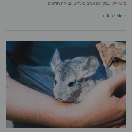
בישראל, שבין אם אתם בעלי צ’ינצ’ילה חדשים,
האם
Read More »
הצ’ינצ’ילה
אוהבת
אותי,
ואיך
נגרום
לצ’ינצ’ילה
לאהוב
אותנו?