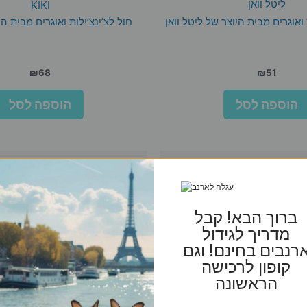
ליטל וואן
KIKI
 ואוגרים מבית היוצר של ליטל וואן
חול לצ’ינצ’ילות ואוגרים מבית הי
₪
68
₪
51
הוספה לסל
הוספה לסל
ברוך הבא! קבל
מדריך לגידול
רנבים בחינם! וגם
קופון לרכישה
הראשונה