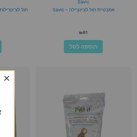
Savic
אמבטיית חול לצ’ינצ’ילה – Savic
חול לצ’ינצ’ילות
₪
61
הוספה לסל
א