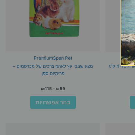
PremiumSpan Pet
4 ק”ג
מצע שבבי עץ לארגז צרכים של מכרסמים –
פרימיום ספן
ח
טווח
₪
115
–
₪
59
רים:
מחירים:
למוצר
למוצר
בחר אפשרויות
זה
זה
עד
יש
יש
מספר
מספר
סוגים.
סוגים.
ניתן
ניתן