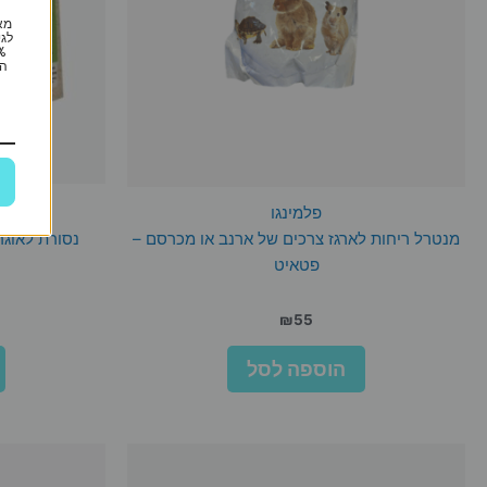
מא
לגי
הי
פלמינגו
מנטרל ריחות לארגז צרכים של ארנב או מכרסם –
נסורת לאוגרי
פטאיט
₪
55
הוספה לסל