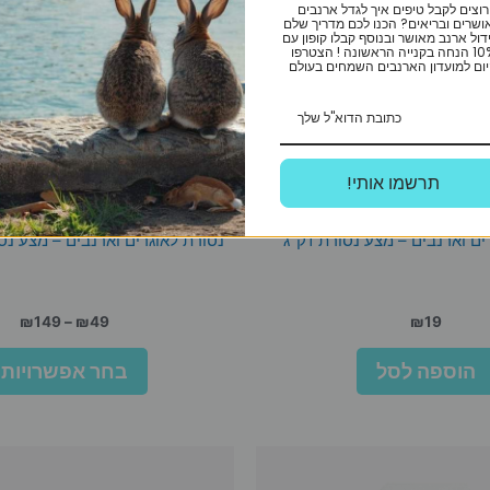
רוצים לקבל טיפים איך לגדל ארנבים
ושרים ובריאים? הכנו לכם מדריך שלם
דול ארנב מאושר ובנוסף קבלו קופון עם
10% הנחה בקנייה הראשונה ! הצטרפו
ום למועדון הארנבים השמחים בעולם
!תרשמו אותי
Premium Span
Premium Span
ם וארנבים – מצע נסורת 1ק”ג
נסורת לאוגרים וארנבים – מצע נסורת -10
טוו
₪
149
–
₪
49
₪
19
מחי
הוספה לסל
בחר אפשרויות
עד