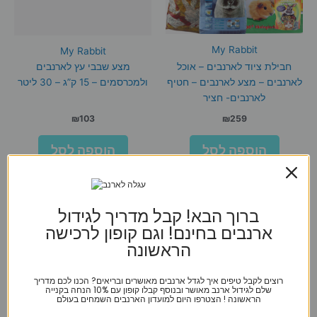
My Rabbit
My Rabbit
חבילת ציוד לארנבים – אוכל
מצע שבבי עץ לארנבים
לארנבים – מצע לארנבים – חטיף
ולמכרסמים – 15 ק”ג – 30 ליטר
לארנבים- חציר
₪
103
₪
259
הוספה לסל
הוספה לסל
ברוך הבא! קבל מדריך לגידול
ארנבים בחינם! וגם קופון לרכישה
הראשונה
רוצים לקבל טיפים איך לגדל ארנבים מאושרים ובריאים? הכנו לכם מדריך
שלם לגידול ארנב מאושר ובנוסף קבלו קופון עם 10% הנחה בקנייה
הראשונה ! הצטרפו היום למועדון הארנבים השמחים בעולם