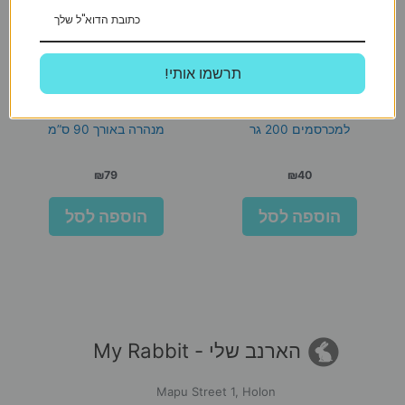
!תרשמו אותי
ליטל וואן
Living World
‘ליטל וואן חטיף ויטמין סי
שרוול משחק לארנבים ושרקנים
למכרסמים 200 גר
מנהרה באורך 90 ס”מ
₪
79
₪
40
הוספה לסל
הוספה לסל
הארנב שלי - My Rabbit
Mapu Street 1, Holon