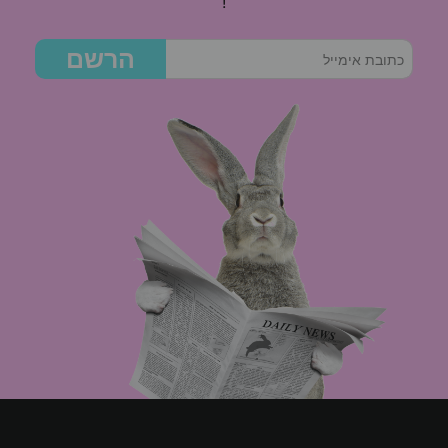
!
הרשם