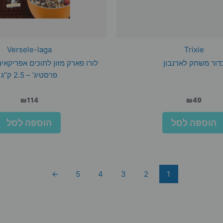
Versele-laga
Trixie
דור משחק לארנבון
לורו פארק מזון לתוכים אפריקאי
פרסטיג’ – 2.5 ק”ג
₪
114
₪
49
הוספה לסל
הוספה לסל
←
5
4
3
2
1