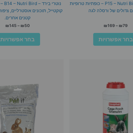
נוטרי בירד – P15 – Nutri Bird – כופתיות טרופיות
נוטרי ב
ם גדולים של ורסלה לגה
קוקטייל, תוכונים אוסטרליים, ציפו
קטנים אחרים.
טווח
טוו
₪
145
–
₪
50
₪
169
–
₪
79
מחירים:
מחי
למוצר
בחר אפשרויות
בחר אפשרויות
זה
עד
עד
יש
מספר
סוגים.
ניתן
לבחור
את
האפשרויות
בעמוד
המוצר