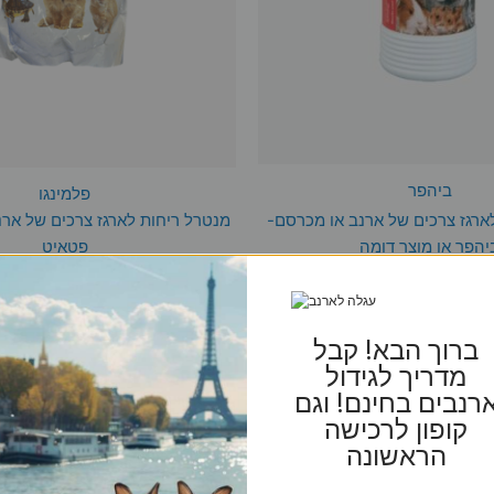
ביהפר
פלמינגו
ארגז צרכים של ארנב או מכרסם-
מנטרל ריחות לארגז צרכים של ארנ
יהפר או מוצר דומה
פטאיט
₪
55
₪
52
ברוך הבא! קבל
הוספה לסל
הוספה לסל
מדריך לגידול
רנבים בחינם! וגם
קופון לרכישה
הראשונה