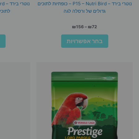
נוטרי בירד – P15 – Nutri Bird – כופתיות לתוכים
גדולים של ורסלה לגה
לתוכי
טווח
₪
156
–
₪
72
מחירים:
למוצר
בחר אפשרויות
זה
עד
יש
מספר
סוגים.
ניתן
לבחור
את
האפשרויות
בעמוד
המוצר