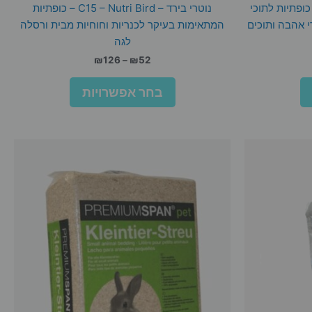
ירד – B14 – Nutri Bird – כופתיות לתוכי
נוטרי בירד – C15 – Nutri Bird – כופתיות
רי אהבה ותוכים
המתאימות בעיקר לכנריות וחוחיות מבית ורסלה
לגה
ח
טווח
₪
126
–
₪
52
רים:
מחירים:
למוצר
למוצר
בחר אפשרויות
זה
זה
עד
יש
יש
מספר
מספר
סוגים.
סוגים.
ניתן
ניתן
לבחור
לבחור
את
את
האפשרויות
האפשרויות
בעמוד
בעמוד
המוצר
המוצר