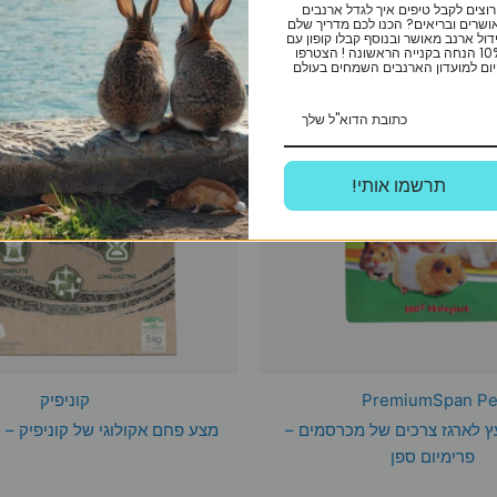
רוצים לקבל טיפים איך לגדל ארנבים
ושרים ובריאים? הכנו לכם מדריך שלם
דול ארנב מאושר ובנוסף קבלו קופון עם
10% הנחה בקנייה הראשונה ! הצטרפו
ום למועדון הארנבים השמחים בעולם
!תרשמו אותי
PremiumSpan Pe
קוניפיק
 לארגז צרכים של מכרסמים –
מצע פחם אקולוגי של קוניפיק – 11.5 קילוגרם
פרימיום ספן