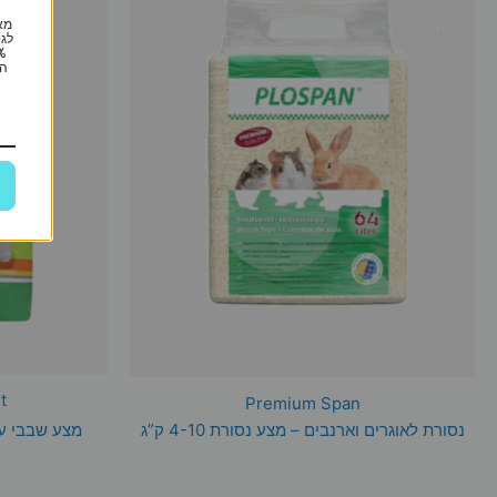
מא
לגי
הי
t
Premium Span
נסורת לאוגרים וארנבים – מצע נסורת 4-10 ק”ג
מצע שבבי עץ