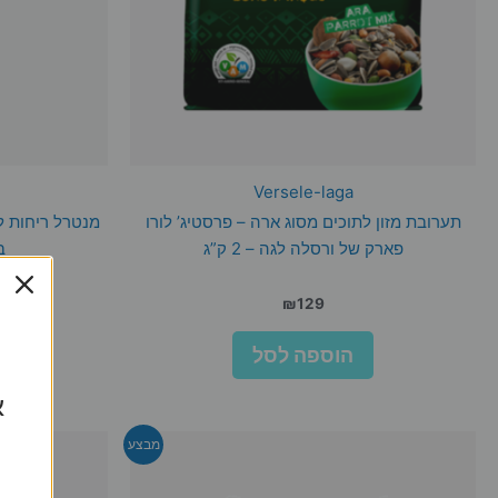
Versele-laga
תערובת מזון לתוכים מסוג ארה – פרסטיג’ לורו
מנטרל ריחות ל
פארק של ורסלה לגה – 2 ק”ג
ב
₪
129
הוספה לסל
א
מבצע