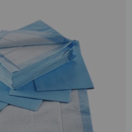
כמות
של
פאד
לעשיית
צרכים
לארנבון
10
יחידות