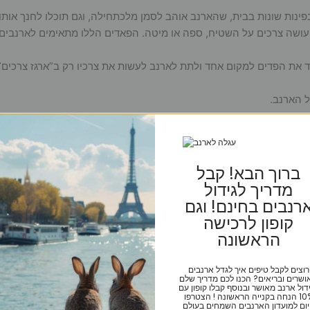
בפינות שונות בבית, שהארנב אוהב לסמן מלכתחילה, וגם תוכלו לחנך אות
עושה צרכים על השטיח, ספה או מיטה. הפאדים הללו מתאימים לארנבים מג
 את הפדים למקום אחד ולתת לארנב לעשות את צרכיו רק ב”ארגז צרכים”
 הארנב.
ברוך הבא! קבל
מדריך לגידול
רנבים בחינם! וגם
קופון לרכישה
הראשונה
רוצים לקבל טיפים איך לגדל ארנבים
ושרים ובריאים? הכנו לכם מדריך שלם
דול ארנב מאושר ובנוסף קבלו קופון עם
10% הנחה בקנייה הראשונה ! הצטרפו
ום למועדון הארנבים השמחים בעולם