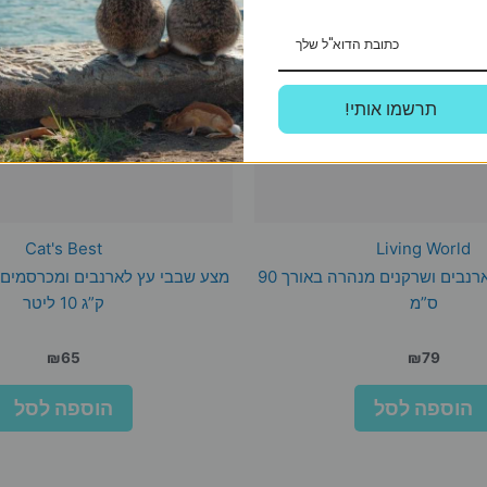
!תרשמו אותי
Cat's Best
Living World
שרוול משחק לארנבים ושרקנים מנהרה באורך 90
ס”מ
ק”ג 10 ליטר
₪
65
₪
79
הוספה לסל
הוספה לסל