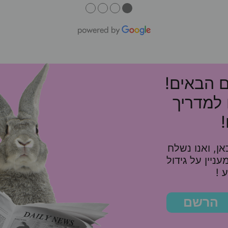
●
●
●
●
ם הבאים!
 למדריך
ן, ואנו נשלח
10%, ומאמר מעניין על גידול
 !
הרשם