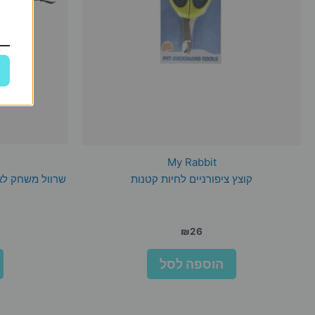
My Rabbit
קוצץ ציפורניים לחיות קטנות
₪
26
הוספה לסל