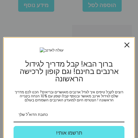
הוספה לסל
מידע נוסף
ברוך הבא! קבל מדריך לגידול
ארנבים בחינם! וגם קופון לרכישה
הראשונה
רוצים לקבל טיפים איך לגדל ארנבים מאושרים ובריאים? הכנו לכם מדריך
שלם לגידול ארנב מאושר ובנוסף קבלו קופון עם 10% הנחה בקנייה
הראשונה ! הצטרפו היום למועדון הארנבים השמחים בעולם
Pawise
רתמה עם רצועה לארנב
!תרשמו אותי
₪
70