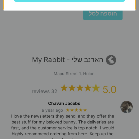
הוספה לסל
הארנב שלי - My Rabbit
Mapu Street 1, Holon
5.0
32 reviews
Chavah Jacobs
★★★★★
a year ago
I love the newsletters they send, and they offer the
best stuff for my beloved bunny. The deliveries are
fast, and the customer service is top notch. I would
highly recommend ordering from here. Keep up the