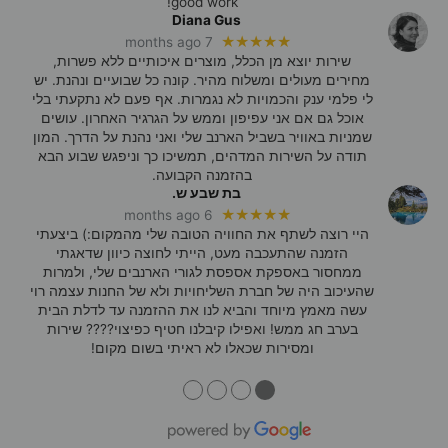
good work!
Diana Gus
★★★★★
7 months ago
שירות יוצא מן הכלל, מוצרים איכותיים ללא פשרות,
מחירים מעולים ומשלוח מהיר. קונה כל שבועיים ונהנת. יש
לי פלמי ענק והכמויות לא נגמרות. אף פעם לא נתקעתי בלי
אוכל גם אם אני עפיפון וממש על הגרגיר האחרון. עושים
שמניות באוויר בשביל הארנב שלי ואני נהנת על הדרך. המון
תודה על השירות המדהים, תמשיכו כך וניפגש שבוע הבא
בהזמנה הקבועה.
בת שבע ש.
★★★★★
6 months ago
היי רוצה לשתף את החוויה הטובה שלי מהמקום:) ביצעתי
הזמנה שהתעכבה מעט, הייתי לחוצה כיוון שדאגתי
ממחסור באספקת אספסת לגורי הארנבים שלי, ולמרות
שהעיכוב היה של חברת השליחויות ולא של החנות עצמה רוי
עשה מאמץ מיוחד והביא לנו את ההזמנה עד לדלת הבית
בערב חג ממש! ואפילו קיבלנו חטיף כפיצוי???? שירות
ומסירות שכאלו לא ראיתי בשום מקום!
●
●
●
●