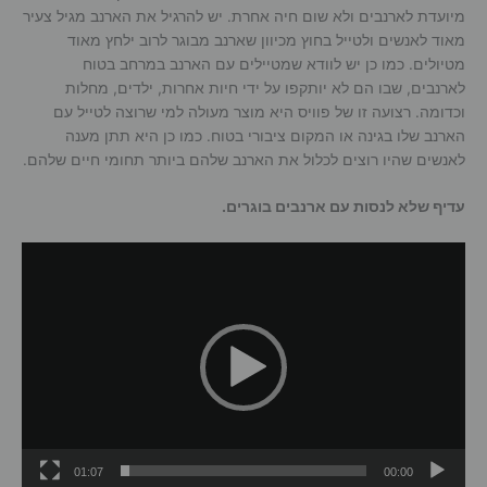
מיועדת לארנבים ולא שום חיה אחרת. יש להרגיל את הארנב מגיל צעיר
מאוד לאנשים ולטייל בחוץ מכיוון שארנב מבוגר לרוב ילחץ מאוד
מטיולים. כמו כן יש לוודא שמטיילים עם הארנב במרחב בטוח
לארנבים, שבו הם לא יותקפו על ידי חיות אחרות, ילדים, מחלות
וכדומה. רצועה זו של פוויס היא מוצר מעולה למי שרוצה לטייל עם
הארנב שלו בגינה או המקום ציבורי בטוח. כמו כן היא תתן מענה
לאנשים שהיו רוצים לכלול את הארנב שלהם ביותר תחומי חיים שלהם.
עדיף שלא לנסות עם ארנבים בוגרים.
נגן
וידאו
01:07
00:00