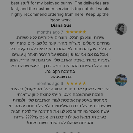
best stuff for my beloved bunny. The deliveries are
fast, and the customer service is top notch. I would
highly recommend ordering from here. Keep up the
good work!
Diana Gus
★★★★★
7 months ago
שירות יוצא מן הכלל, מוצרים איכותיים ללא פשרות,
מחירים מעולים ומשלוח מהיר. קונה כל שבועיים ונהנת. יש
לי פלמי ענק והכמויות לא נגמרות. אף פעם לא נתקעתי בלי
אוכל גם אם אני עפיפון וממש על הגרגיר האחרון. עושים
שמניות באוויר בשביל הארנב שלי ואני נהנת על הדרך. המון
תודה על השירות המדהים, תמשיכו כך וניפגש שבוע הבא
בהזמנה הקבועה.
בת שבע ש.
★★★★★
6 months ago
היי רוצה לשתף את החוויה הטובה שלי מהמקום:) ביצעתי
הזמנה שהתעכבה מעט, הייתי לחוצה כיוון שדאגתי
ממחסור באספקת אספסת לגורי הארנבים שלי, ולמרות
שהעיכוב היה של חברת השליחויות ולא של החנות עצמה רוי
עשה מאמץ מיוחד והביא לנו את ההזמנה עד לדלת הבית
בערב חג ממש! ואפילו קיבלנו חטיף כפיצוי???? שירות
ומסירות שכאלו לא ראיתי בשום מקום!