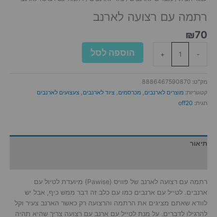
רתמה עם רצועה לארנב
₪
70
כמות
הוספה לסל
+
-
של
רתמה
עם
מק"ט:
8886467590870
רצועה
קטגוריות:
מוצרים לארנבים
,
מכרסמים
,
ציוד לארנבים
,
צעצועים לארנבים
לארנב
תגית:
off20
תיאור
מידע נוסף
רתמה עם רצועה לארנב של פוויס (Pawise) מיועדת לטיול עם
ארנבים. לטייל עם ארנבים כמו עם כלב זה דבר ממש כיף, אבל יש
לוודא שאתם מציגים את הרתמה והרצועה רק כאשר הארנב צעיר וקל
להרגילו לדברים. על מנת לטייל עם ארנב עם רצועה צריך שהיא תהיה