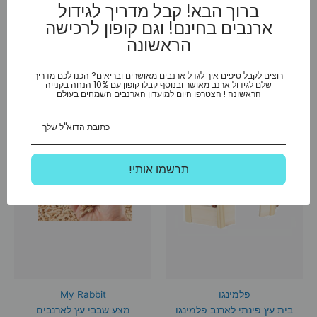
גרם
ברוך הבא! קבל מדריך לגידול
ארנבים בחינם! וגם קופון לרכישה
₪
30
₪
30
הראשונה
הוספה לסל
הוספה לסל
רוצים לקבל טיפים איך לגדל ארנבים מאושרים ובריאים? הכנו לכם מדריך
שלם לגידול ארנב מאושר ובנוסף קבלו קופון עם 10% הנחה בקנייה
הראשונה ! הצטרפו היום למועדון הארנבים השמחים בעולם
!תרשמו אותי
פלמינגו
My Rabbit
בית עץ פינתי לארנב פלמינגו
מצע שבבי עץ לארנבים