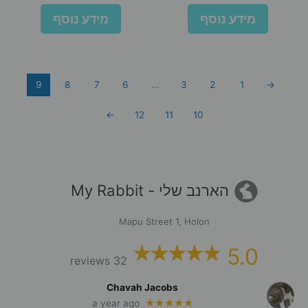
מידע נוסף
מידע נוסף
9
8
7
6
…
3
2
1
→
←
12
11
10
הארנב שלי - My Rabbit
Mapu Street 1, Holon
5.0
32 reviews
Chavah Jacobs
★★★★★
a year ago