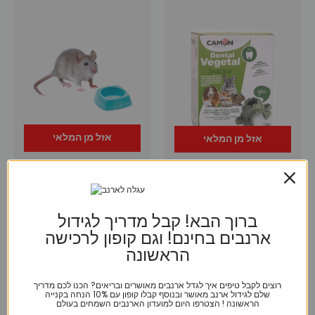
אזל מן המלאי
אזל מן המלאי
Savic
קוניפיק
חטיף דנטלי למכרסמים איגלו
קערה למכרסם קטן – סאביק –
חציר וירקות (120ג’) – קמון
Savic
ברוך הבא! קבל מדריך לגידול
ארנבים בחינם! וגם קופון לרכישה
₪
21
₪
78
הראשונה
מידע נוסף
מידע נוסף
רוצים לקבל טיפים איך לגדל ארנבים מאושרים ובריאים? הכנו לכם מדריך
שלם לגידול ארנב מאושר ובנוסף קבלו קופון עם 10% הנחה בקנייה
הראשונה ! הצטרפו היום למועדון הארנבים השמחים בעולם