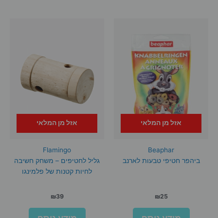
מספר
סוגים.
ניתן
לבחור
את
האפשרויות
בעמוד
המוצר
אזל מן המלאי
אזל מן המלאי
Flamingo
Beaphar
ביהפר חטיפי טבעות לארנב
גליל לחטיפים – משחק חשיבה
לחיות קטנות של פלמינגו
₪
39
₪
25