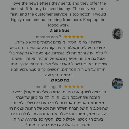
I love the newsletters they send, and they offer the
best stuff for my beloved bunny. The deliveries are
fast, and the customer service is top notch. I would
highly recommend ordering from here. Keep up the
good work!
Diana Gus
★★★★★
7 months ago
שירות יוצא מן הכלל, מוצרים איכותיים ללא פשרות,
מחירים מעולים ומשלוח מהיר. קונה כל שבועיים ונהנת. יש
לי פלמי ענק והכמויות לא נגמרות. אף פעם לא נתקעתי בלי
אוכל גם אם אני עפיפון וממש על הגרגיר האחרון. עושים
שמניות באוויר בשביל הארנב שלי ואני נהנת על הדרך. המון
תודה על השירות המדהים, תמשיכו כך וניפגש שבוע הבא
בהזמנה הקבועה.
בת שבע ש.
★★★★★
6 months ago
היי רוצה לשתף את החוויה הטובה שלי מהמקום:) ביצעתי
הזמנה שהתעכבה מעט, הייתי לחוצה כיוון שדאגתי
ממחסור באספקת אספסת לגורי הארנבים שלי, ולמרות
שהעיכוב היה של חברת השליחויות ולא של החנות עצמה רוי
עשה מאמץ מיוחד והביא לנו את ההזמנה עד לדלת הבית
בערב חג ממש! ואפילו קיבלנו חטיף כפיצוי???? שירות
ומסירות שכאלו לא ראיתי בשום מקום!