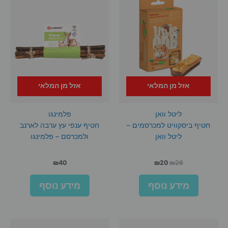
אזל מן המלאי
אזל מן המלאי
ליטל וואן
פלמינגו
חטיף ביסקוויט למכרסמים –
חטיף ענפי עץ ערבה לארנב
ליטל וואן
ולמכרסם – פלמינגו
המחיר
המחיר
₪
40
₪
20
₪
26
המקורי
הנוכחי
היה:
הוא:
מידע נוסף
מידע נוסף
₪20.
₪26.