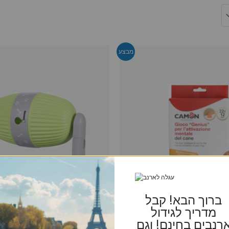
מבצע
ברוך הבא! קבל
מדריך לגידול
רנבים בחינם! וגם