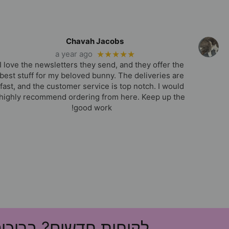
Chavah Jacobs
a year ago
★★★★★
I love the newsletters they send, and they offer the
best stuff for my beloved bunny. The deliveries are
fast, and the customer service is top notch. I would
highly recommend ordering from here. Keep up the
good work!
לקוחות חדשים? ברוכי