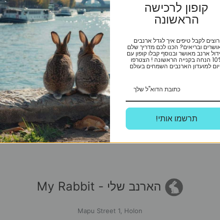
אזל מן המלאי
אזל מן המלאי
קופון לרכישה
הראשונה
טריקסי
טריקסי
רוצים לקבל טיפים איך לגדל ארנבים
אסטרטגי לחיות מחמד – משחק
משחק חשיבה לחיות מחמד קטנות
ושרים ובריאים? הכנו לכם מדריך שלם
דול ארנב מאושר ובנוסף קבלו קופון עם
חשיבה דרגה 1
“מערבל בטון”
10% הנחה בקנייה הראשונה ! הצטרפו
ום למועדון הארנבים השמחים בעולם
המחיר
המחיר
₪
177
₪
115
₪
157
המקורי
הנוכחי
היה:
הוא:
מידע נוסף
מידע נוסף
₪115.
₪157.
!תרשמו אותי
הארנב שלי - My Rabbit
Mapu Street 1, Holon