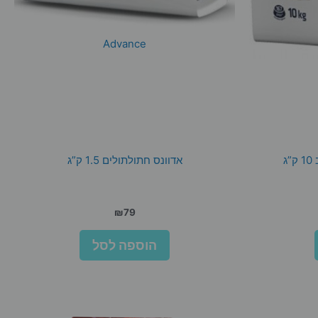
Advance
ג
אדוונס חתולתולים 1.5 ק”ג
₪
79
הוספה לסל