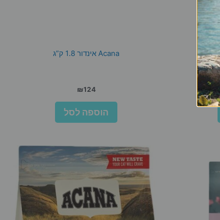
Acana אינדור 1.8 ק”ג
₪
124
הוספה לסל