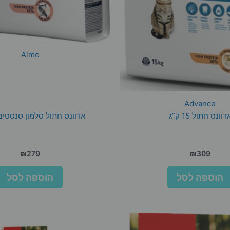
Almo
Advance
דוונס חתול 15 ק”ג
אדוונס חתול סלמון סנסטיב 10 ק”
₪
279
₪
309
הוספה לסל
הוספה לסל