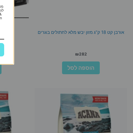
מא
לגי
הי
אורבן קט 18 ק”ג מזון יבש מלא לחתולים בוגרים
אוריגן ח
₪
282
הוספה לסל