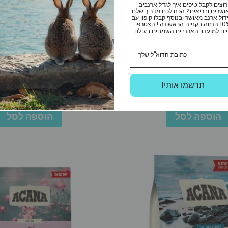
רוצים לקבל טיפים איך לגדל ארנבים
ושרים ובריאים? הכנו לכם מדריך שלם
דול ארנב מאושר ובנוסף קבלו קופון עם
10% הנחה בקנייה הראשונה ! הצטרפו
ום למועדון הארנבים השמחים בעולם
Origen
תול עוף ודגים 5.4 ק”ג
אוריגן חתול וחתלתולים 17 ק”ג
!תרשמו אותי
₪
712
₪
299
הוספה לסל
הוספה לסל