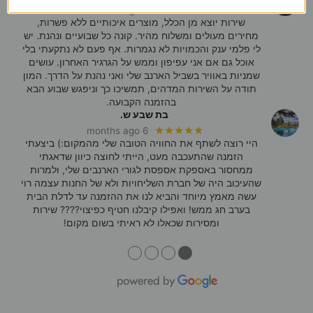
★★★★★
7 months ago
שירות יוצא מן הכלל, מוצרים איכותיים ללא פשרות,
מחירים מעולים ומשלוח מהיר. קונה כל שבועיים ונהנת. יש
לי פלמי ענק והכמויות לא נגמרות. אף פעם לא נתקעתי בלי
אוכל גם אם אני עפיפון וממש על הגרגיר האחרון. עושים
שמניות באוויר בשביל הארנב שלי ואני נהנת על הדרך. המון
תודה על השירות המדהים, תמשיכו כך וניפגש שבוע הבא
בהזמנה הקבועה.
בת שבע ש.
★★★★★
6 months ago
היי רוצה לשתף את החוויה הטובה שלי מהמקום:) ביצעתי
הזמנה שהתעכבה מעט, הייתי לחוצה כיוון שדאגתי
ממחסור באספקת אספסת לגורי הארנבים שלי, ולמרות
שהעיכוב היה של חברת השליחויות ולא של החנות עצמה רוי
עשה מאמץ מיוחד והביא לנו את ההזמנה עד לדלת הבית
בערב חג ממש! ואפילו קיבלנו חטיף כפיצוי???? שירות
ומסירות שכאלו לא ראיתי בשום מקום!
●
●
●
●