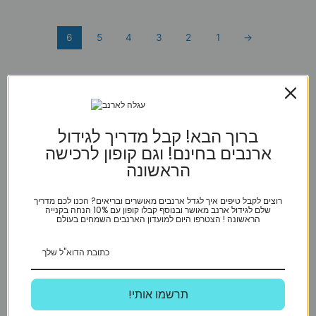
6
5
4
3
2
1
→
הארנב שלי - My Rabbit
ברוך הבא! קבל מדריך לגידול
Mapu Street 1, Holon
ארנבים בחינם! וגם קופון לרכישה
הראשונה
5.0
32 reviews
רוצים לקבל טיפים איך לגדל ארנבים מאושרים ובריאים? הכנו לכם מדריך
שלם לגידול ארנב מאושר ובנוסף קבלו קופון עם 10% הנחה בקנייה
Chavah Jacobs
הראשונה ! הצטרפו היום למועדון הארנבים השמחים בעולם
★★★★★
a year ago
I love the newsletters they send, and they offer the
best stuff for my beloved bunny. The deliveries are
fast, and the customer service is top notch. I would
highly recommend ordering from here. Keep up the
!תרשמו אותי
good work!
Diana Gus