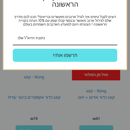
הראשונה
רוצים לקבל טיפים איך לגדל ארנבים מאושרים ובריאים? הכנו לכם מדריך
שלם לגידול ארנב מאושר ובנוסף קבלו קופון עם 10% הנחה בקנייה
הראשונה ! הצטרפו היום למועדון הארנבים השמחים בעולם
!תרשמו אותי
אזל מן המלאי
Kong - קונג
Kong - קונג
קונג כדור אדום + חוט
קונג כדור אקסטרים בינוני /גדול
₪
79
₪
61