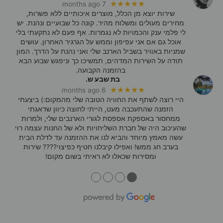
★★★★★
7 months ago
שירות יוצא מן הכלל, מוצרים איכותיים ללא פשרות,
מחירים מעולים ומשלוח מהיר. קונה כל שבועיים ונהנת. יש
לי פלמי ענק והכמויות לא נגמרות. אף פעם לא נתקעתי בלי
אוכל גם אם אני עפיפון וממש על הגרגיר האחרון. עושים
שמניות באוויר בשביל הארנב שלי ואני נהנת על הדרך. המון
תודה על השירות המדהים, תמשיכו כך וניפגש שבוע הבא
בהזמנה הקבועה.
בת שבע ש.
★★★★★
6 months ago
היי רוצה לשתף את החוויה הטובה שלי מהמקום:) ביצעתי
הזמנה שהתעכבה מעט, הייתי לחוצה כיוון שדאגתי
ממחסור באספקת אספסת לגורי הארנבים שלי, ולמרות
שהעיכוב היה של חברת השליחויות ולא של החנות עצמה רוי
עשה מאמץ מיוחד והביא לנו את ההזמנה עד לדלת הבית
בערב חג ממש! ואפילו קיבלנו חטיף כפיצוי???? שירות
ומסירות שכאלו לא ראיתי בשום מקום!
●
●
●
●