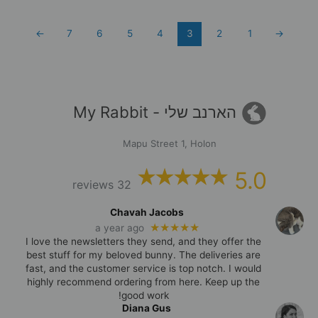
←
7
6
5
4
3
2
1
→
הארנב שלי - My Rabbit
Mapu Street 1, Holon
5.0
32 reviews
Chavah Jacobs
★★★★★
a year ago
I love the newsletters they send, and they offer the
best stuff for my beloved bunny. The deliveries are
fast, and the customer service is top notch. I would
highly recommend ordering from here. Keep up the
good work!
Diana Gus