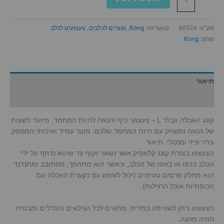
של
קונג
האכלה
מק"ט:
46524
קטגוריות:
Kong
,
מוצרים לכלבים
,
צעצועים לכלב
וובלר
מותג:
Kong
L
תיאור
מידע נוסף
קונג האכלה וובלר L – צעצועי כיף והנאה לחיות המחמד. מיועד לשעות
של הנאה ומשחק עם חיות המחמד שלכם. מוצר עמיד ואיכותי המספק
גירוי פיזי ומנטלי. תיאור
הצעצוע בצורת קונג קלאסיק אשר נשאר זקוף עד שהוא נדחף על ידי
הכלב בכפו או באפו של הכלב, וכאשר הוא מתהפך, מסתובב ומתנדנד
הוא מחלק פרסים טעימים (יכול לשמש גם כקערת האכלה עם
הכופתיות אוכל הרגילות).
הצעצוע ניתן לשטיפה במדיח. מתאים לכל הגילאים והגדלים ומבטיח
חוויה מהנה.