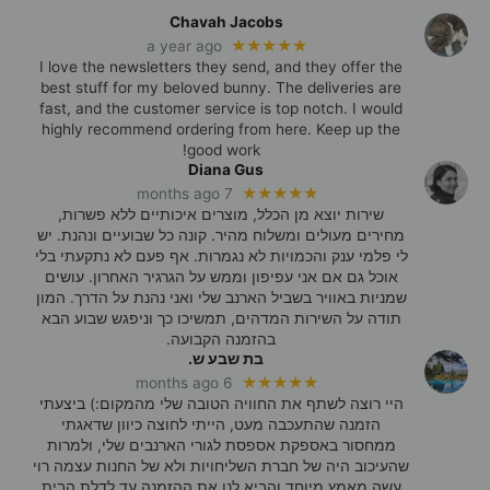
Chavah Jacobs
★★★★★
a year ago
I love the newsletters they send, and they offer the
best stuff for my beloved bunny. The deliveries are
fast, and the customer service is top notch. I would
highly recommend ordering from here. Keep up the
good work!
Diana Gus
★★★★★
7 months ago
שירות יוצא מן הכלל, מוצרים איכותיים ללא פשרות,
מחירים מעולים ומשלוח מהיר. קונה כל שבועיים ונהנת. יש
לי פלמי ענק והכמויות לא נגמרות. אף פעם לא נתקעתי בלי
אוכל גם אם אני עפיפון וממש על הגרגיר האחרון. עושים
שמניות באוויר בשביל הארנב שלי ואני נהנת על הדרך. המון
תודה על השירות המדהים, תמשיכו כך וניפגש שבוע הבא
בהזמנה הקבועה.
בת שבע ש.
★★★★★
6 months ago
היי רוצה לשתף את החוויה הטובה שלי מהמקום:) ביצעתי
הזמנה שהתעכבה מעט, הייתי לחוצה כיוון שדאגתי
ממחסור באספקת אספסת לגורי הארנבים שלי, ולמרות
שהעיכוב היה של חברת השליחויות ולא של החנות עצמה רוי
עשה מאמץ מיוחד והביא לנו את ההזמנה עד לדלת הבית