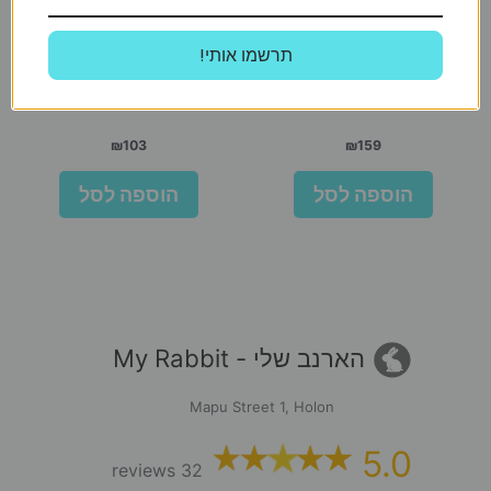
Advantage
!תרשמו אותי
אדוונטג כלב 1-4 ק”ג
אמיננט אבקת חלב לגורי כלבים
500 גרם
₪
103
₪
159
הוספה לסל
הוספה לסל
הארנב שלי - My Rabbit
Mapu Street 1, Holon
5.0
32 reviews