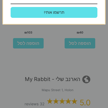
ליטל וואן
My Rabbit
!תרשמו אותי
‘ליטל וואן חטיף ויטמין סי
מצע שבבי עץ לארנבים
למכרסמים 200 גר
ולמכרסמים – 15 ק”ג – 30 ליטר
₪
103
₪
40
הוספה לסל
הוספה לסל
הארנב שלי - My Rabbit
Mapu Street 1, Holon
5.0
32 reviews