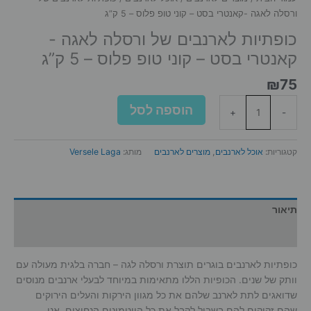
ורסלה לאגה -קאנטרי בסט – קוני טופ פלוס – 5 ק”ג
כופתיות לארנבים של ורסלה לאגה -
קאנטרי בסט – קוני טופ פלוס – 5 ק”ג
₪
75
כמות
הוספה לסל
+
-
של
כופתיות
לארנבים
קטגוריות:
אוכל לארנבים
,
מוצרים לארנבים
מותג:
Versele Laga
של
ורסלה
לאגה
-
תיאור
קאנטרי
מידע נוסף
בסט
-
כופתיות לארנבים בוגרים תוצרת ורסלה לגה – חברה בלגית מעולה עם
קוני
וותק של שנים. הכופיות הללו מתאימות במיוחד לבעלי ארנבים מנוסים
טופ
שדואגים לתת לארנב שלהם את כל מגוון הירקות והעלים הירוקים
פלוס
שהם זקוקים להם בשביל לקבל את כל הויטמינים הנחוצים. אנו