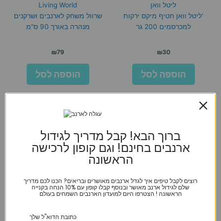
ליטל וואן
Living World
‘ליטל וואן חטיף מיקס ירקות
שרוול משחק לארנבים ושרקנים
למכרסמים 200 גר
מנהרה באורך 90 ס”מ
₪
79
₪
30
הוספה לסל
הוספה לסל
ברוך הבא! קבל מדריך לגידול
ארנבים בחינם! וגם קופון לרכישה
הראשונה
רוצים לקבל טיפים איך לגדל ארנבים מאושרים ובריאים? הכנו לכם מדריך
שלם לגידול ארנב מאושר ובנוסף קבלו קופון עם 10% הנחה בקנייה
הראשונה ! הצטרפו היום למועדון הארנבים השמחים בעולם