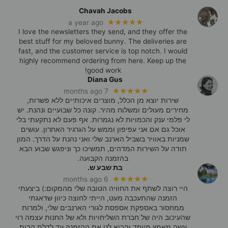
Chavah Jacobs
★★★★★
a year ago
I love the newsletters they send, and they offer the
best stuff for my beloved bunny. The deliveries are
fast, and the customer service is top notch. I would
highly recommend ordering from here. Keep up the
good work!
Diana Gus
★★★★★
7 months ago
שירות יוצא מן הכלל, מוצרים איכותיים ללא פשרות,
מחירים מעולים ומשלוח מהיר. קונה כל שבועיים ונהנת. יש
לי פלמי ענק והכמויות לא נגמרות. אף פעם לא נתקעתי בלי
אוכל גם אם אני עפיפון וממש על הגרגיר האחרון. עושים
שמניות באוויר בשביל הארנב שלי ואני נהנת על הדרך. המון
תודה על השירות המדהים, תמשיכו כך וניפגש שבוע הבא
בהזמנה הקבועה.
בת שבע ש.
★★★★★
6 months ago
היי רוצה לשתף את החוויה הטובה שלי מהמקום:) ביצעתי
הזמנה שהתעכבה מעט, הייתי לחוצה כיוון שדאגתי
ממחסור באספקת אספסת לגורי הארנבים שלי, ולמרות
שהעיכוב היה של חברת השליחויות ולא של החנות עצמה רוי
עשה מאמץ מיוחד והביא לנו את ההזמנה עד לדלת הבית