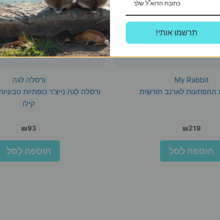
!תרשמו אותי
My Rabbit
ורסלה לגה
ההפתעות לארנב חודשית
קילו
₪
93
₪
219
הוספה לסל
הוספה לסל