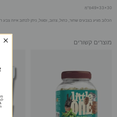
49x33x30ס”מ
הכלוב מגיע בצבעים שחור, כחול, צהוב, וסגול, ניתן לכתוב איזה צבע 
מוצרים קשורים
א
מא
לגי
הי