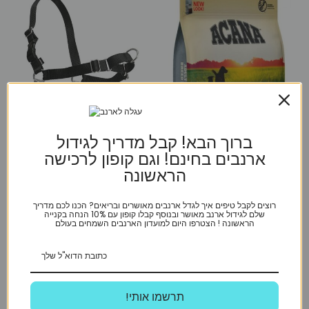
ברוך הבא! קבל מדריך לגידול
ארנבים בחינם! וגם קופון לרכישה
הראשונה
רוצים לקבל טיפים איך לגדל ארנבים מאושרים ובריאים? הכנו לכם מדריך
אקאנה - Acana
שלם לגידול ארנב מאושר ובנוסף קבלו קופון עם 10% הנחה בקנייה
הראשונה ! הצטרפו היום למועדון הארנבים השמחים בעולם
Acana בוגר גזע קטן 6 ק”ג
איזי אוק מידהS
₪
114
₪
229
!תרשמו אותי