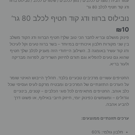
עמוד הבית
/
מוצרים לכלבים
/
מזון לכלבים
/
שימורים לכלב
/ נובילוס ברווז
ודג קוד חטיף לכלב 80 גר’
נובילוס ברווז ודג קוד חטיף לכלב 80 גר’
₪
10
פינוק מושלם ובריא לחבר הכי טוב שלך! חטיף הברווז ודג הקוד משלב
בין שני מקורות חלבון איכותיים במיוחד – בשר ברווז טעים וקל לעיכול
ודג קוד עשיר באומגה 3. השילוב הייחודי הזה מעניק לכלב שלך חטיף
שהוא גם טעים להפליא וגם תורם לחיזוק השרירים, לפרווה מבריקה
ולעור בריא.
החטיפים עשויים מרכיבים טבעיים בלבד. תהליך הייבוש האיטי שומר
על הערכים התזונתיים של המרכיבים ומבטיח מרקם לעיס ועסיסי שכל
כלב אוהב. החטיפים מתאימים לכל סוגי הכלבים – קטנים, בינוניים
וגדולים – ומשמשים כפינוק יומי, חיזוק חיובי באילוף, או פשוט דרך
להביע אהבה.
ערכים תזונתיים ממוצעים:
חלבון גולמי: 60%