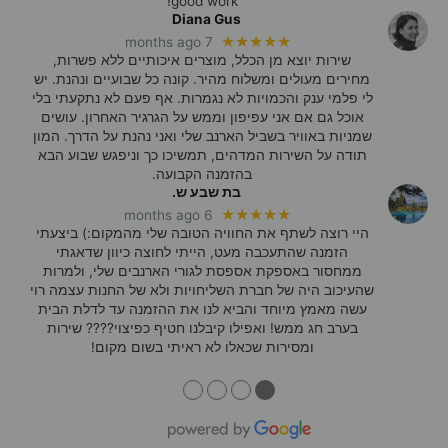
good work!
Diana Gus
★★★★★
7 months ago
שירות יוצא מן הכלל, מוצרים איכותיים ללא פשרות,
מחירים מעולים ומשלוח מהיר. קונה כל שבועיים ונהנת. יש
לי פלמי ענק והכמויות לא נגמרות. אף פעם לא נתקעתי בלי
אוכל גם אם אני עפיפון וממש על הגרגיר האחרון. עושים
שמניות באוויר בשביל הארנב שלי ואני נהנת על הדרך. המון
תודה על השירות המדהים, תמשיכו כך וניפגש שבוע הבא
בהזמנה הקבועה.
בת שבע ש.
★★★★★
6 months ago
היי רוצה לשתף את החוויה הטובה שלי מהמקום:) ביצעתי
הזמנה שהתעכבה מעט, הייתי לחוצה כיוון שדאגתי
ממחסור באספקת אספסת לגורי הארנבים שלי, ולמרות
שהעיכוב היה של חברת השליחויות ולא של החנות עצמה רוי
עשה מאמץ מיוחד והביא לנו את ההזמנה עד לדלת הבית
בערב חג ממש! ואפילו קיבלנו חטיף כפיצוי???? שירות
ומסירות שכאלו לא ראיתי בשום מקום!
●
●
●
●