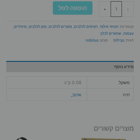
כמות
הוספה לסל
+
-
של
נובילוס
ברווז
קטגוריות:
חטיפי אילוף
,
חטיפים לכלבים
,
מוצרים לכלבים
,
מזון לכלבים
,
מיוחדים
,
ודג
עצמות
,
שימורים לכלב
קוד
תגית:
נובילוס
מותג:
nobilus
חטיף
לכלב
80
גר'
מידע נוסף
משקל
0.08 ק"ג
חיה
ארנב,
מוצרים קשורים