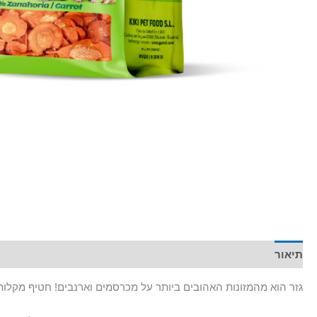
תיאור
מידע נוסף
גזר הוא מהמזונות האהובים ביותר על מכרסמים וארנבים! חטיף מקלות הגזר של Kiki מיוצר מגזר טבעי מיובש, ומהווה תוספת טעימה ומזינה לתזו