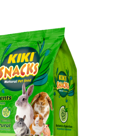
כמות
של
חטיף
מקלות
גזר
למכרסמים
125
גרם
–
קיקי