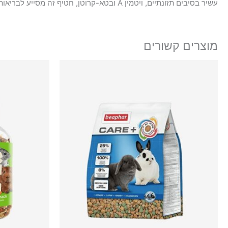
עשיר בסיבים תזונתיים, ויטמין A ובטא-קרוטן, חטיף זה מסייע לבריאות מערכת העיכול ולחיזוק מערכת החיסון. ניתן לשימוש לארנבים, שרקנים, אוגרים, חולדות וצ’ינצ’ילות.
מוצרים קשורים