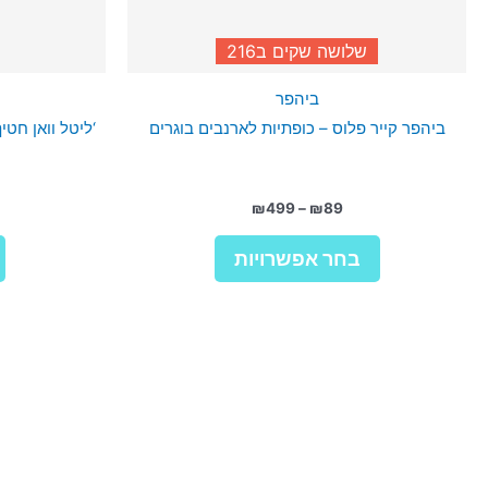
שלושה שקים ב216
ביהפר
ביהפר קייר פלוס – כופתיות לארנבים בוגרים
‘ליטל וואן חטיף
טווח
₪
499
–
₪
89
מחירים:
למוצר
בחר אפשרויות
זה
עד
יש
מספר
סוגים.
ניתן
לבחור
את
האפשרויות
בעמוד