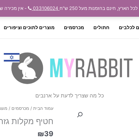
 הארץ, חינם בהזמנות מעל 250 ש"ח
033106024
- אין מכירה ש
ם לכלבים
חתולים
מכרסמים
מוצרים לתוכים וציפורים
כל מה שצריך לדעת על ארנבים
עמוד הבית
/
מכרסמים
/
מוצר
חטיף מקלות גזר למכרסמי
₪
39