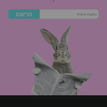
!
הרשם