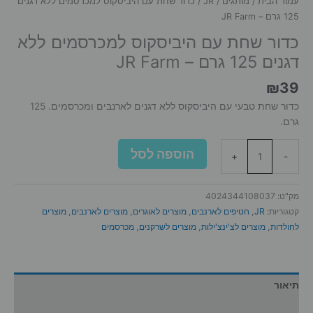
עמוד הבית
/
מותגים
/
JR
/ כדור שחת עם היביסקוס למכרסמים ללא דגנים
125 גרם – JR Farm
כדור שחת עם היביסקוס למכרסמים ללא
דגנים 125 גרם – JR Farm
₪
39
כדור שחת טבעי עם היביסקוס ללא דגנים לארנבים ומכרסמים. 125
גרם.
כמות
הוספה לסל
+
-
של
כדור
שחת
מק"ט:
4024344108037
עם
קטגוריות:
JR
,
חטיפים לארנבים
,
מוצרים לאוגרים
,
מוצרים לארנבים
,
מוצרים
היביסקוס
לחולדות
,
מוצרים לצ'ינצ'ילות
,
מוצרים לשרקנים
,
מכרסמים
למכרסמים
ללא
דגנים
125
תיאור
גרם
מידע נוסף