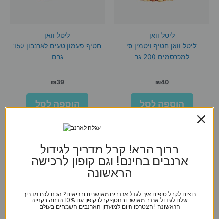
ליטל וואן
ליטל וואן
‘ליטל וואן חטיף ויטמין סי
חטיף פעמון טעים לארנבון 150
למכרסמים 200 גר
גרם
₪
39
₪
40
הוספה לסל
הוספה לסל
ברוך הבא! קבל מדריך לגידול
ארנבים בחינם! וגם קופון לרכישה
הראשונה
רוצים לקבל טיפים איך לגדל ארנבים מאושרים ובריאים? הכנו לכם מדריך
שלם לגידול ארנב מאושר ובנוסף קבלו קופון עם 10% הנחה בקנייה
הראשונה ! הצטרפו היום למועדון הארנבים השמחים בעולם