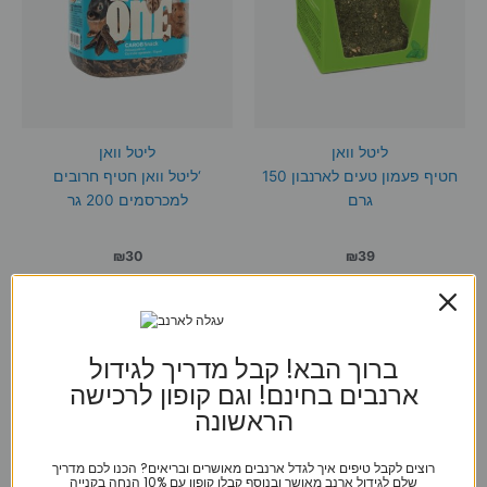
ליטל וואן
ליטל וואן
חטיף פעמון טעים לארנבון 150
‘ליטל וואן חטיף חרובים
גרם
למכרסמים 200 גר
₪
30
₪
39
הוספה לסל
הוספה לסל
ברוך הבא! קבל מדריך לגידול
ארנבים בחינם! וגם קופון לרכישה
הראשונה
רוצים לקבל טיפים איך לגדל ארנבים מאושרים ובריאים? הכנו לכם מדריך
שלם לגידול ארנב מאושר ובנוסף קבלו קופון עם 10% הנחה בקנייה