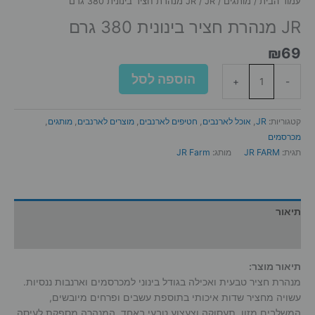
עמוד הבית
/
מותגים
/
/ JR מנהרת חציר בינונית 380 גרם
JR
JR מנהרת חציר בינונית 380 גרם
₪
69
כמות
הוספה לסל
+
-
של
JR
מנהרת
קטגוריות:
JR
,
אוכל לארנבים
,
חטיפים לארנבים
,
מוצרים לארנבים
,
מותגים
,
חציר
מכרסמים
בינונית
תגית:
JR FARM
מותג:
JR Farm
380
גרם
תיאור
מידע נוסף
תיאור מוצר:
מנהרת חציר טבעית ואכילה בגודל בינוני למכרסמים וארנבות ננסיות.
עשויה מחציר שדות איכותי בתוספת עשבים ופרחים מיובשים,
המשלבים מזון, תעסוקה וצעצוע טבעי באחד. המנהרה מספקת לעיסה