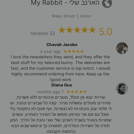
הארנב שלי - My Rabbit
האפשרו
בעמוד
Mapu Street 1, Holon
המוצר
5.0
32 reviews
Chavah Jacobs
★★★★★
a year ago
I love the newsletters they send, and they offer the
best stuff for my beloved bunny. The deliveries are
fast, and the customer service is top notch. I would
highly recommend ordering from here. Keep up the
good work!
Diana Gus
★★★★★
7 months ago
שירות יוצא מן הכלל, מוצרים איכותיים ללא פשרות,
מחירים מעולים ומשלוח מהיר. קונה כל שבועיים ונהנת. יש
לי פלמי ענק והכמויות לא נגמרות. אף פעם לא נתקעתי בלי
אוכל גם אם אני עפיפון וממש על הגרגיר האחרון. עושים
שמניות באוויר בשביל הארנב שלי ואני נהנת על הדרך. המון
תודה על השירות המדהים, תמשיכו כך וניפגש שבוע הבא
בהזמנה הקבועה.