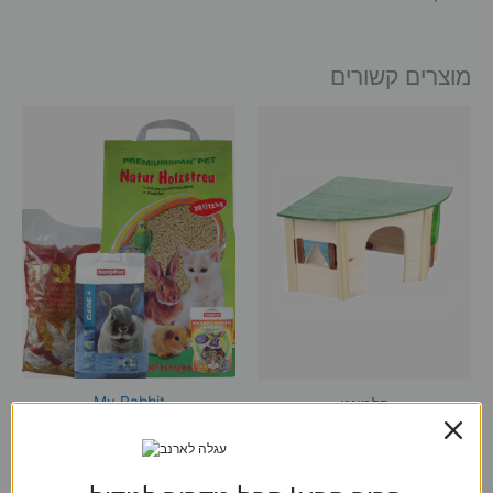
מוצרים קשורים
My Rabbit
פלמינגו
בית עץ פינתי לארנב פלמינגו
חבילת ציוד לארנבים – אוכל
42.5 ס”מ על 31 ס”מ גובה 18
לארנבים – מצע לארנבים – חטיף
ס”מ
לארנבים- חציר