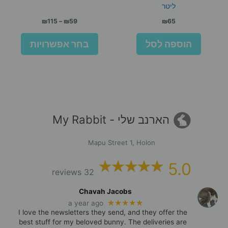
ליטר
טווח
₪
115
–
₪
59
₪
65
מחירים:
למוצר
הוספה לסל
בחר אפשרויות
זה
עד
יש
מספר
סוגים.
ניתן
לבחור
את
הארנב שלי - My Rabbit
האפשרו
בעמוד
Mapu Street 1, Holon
המוצר
5.0
32 reviews
Chavah Jacobs
★★★★★
a year ago
I love the newsletters they send, and they offer the
best stuff for my beloved bunny. The deliveries are