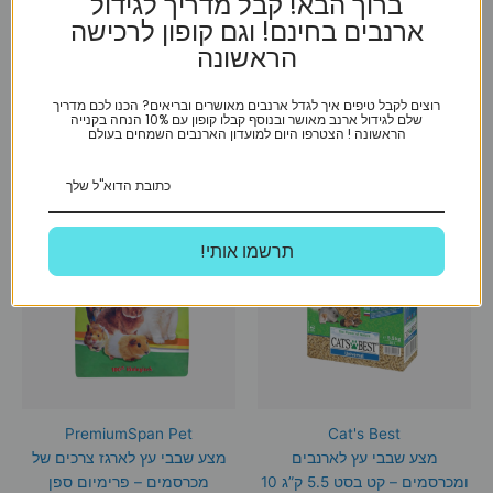
ברוך הבא! קבל מדריך לגידול
₪
259
₪
145
ארנבים בחינם! וגם קופון לרכישה
הראשונה
הוספה לסל
הוספה לסל
רוצים לקבל טיפים איך לגדל ארנבים מאושרים ובריאים? הכנו לכם מדריך
שלם לגידול ארנב מאושר ובנוסף קבלו קופון עם 10% הנחה בקנייה
הראשונה ! הצטרפו היום למועדון הארנבים השמחים בעולם
!תרשמו אותי
PremiumSpan Pet
Cat's Best
מצע שבבי עץ לארנבים
מצע שבבי עץ לארגז צרכים של
ומכרסמים – קט בסט 5.5 ק”ג 10
מכרסמים – פרימיום ספן