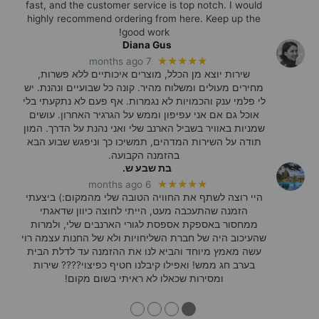
fast, and the customer service is top notch. I would
highly recommend ordering from here. Keep up the
good work!
Diana Gus
★★★★★
7 months ago
שירות יוצא מן הכלל, מוצרים איכותיים ללא פשרות,
מחירים מעולים ומשלוח מהיר. קונה כל שבועיים ונהנת. יש
לי פלמי ענק והכמויות לא נגמרות. אף פעם לא נתקעתי בלי
אוכל גם אם אני עפיפון וממש על הגרגיר האחרון. עושים
שמניות באוויר בשביל הארנב שלי ואני נהנת על הדרך. המון
תודה על השירות המדהים, תמשיכו כך וניפגש שבוע הבא
בהזמנה הקבועה.
בת שבע ש.
★★★★★
6 months ago
היי רוצה לשתף את החוויה הטובה שלי מהמקום:) ביצעתי
הזמנה שהתעכבה מעט, הייתי לחוצה כיוון שדאגתי
ממחסור באספקת אספסת לגורי הארנבים שלי, ולמרות
שהעיכוב היה של חברת השליחויות ולא של החנות עצמה רוי
עשה מאמץ מיוחד והביא לנו את ההזמנה עד לדלת הבית
בערב חג ממש! ואפילו קיבלנו חטיף כפיצוי???? שירות
ומסירות שכאלו לא ראיתי בשום מקום!
●
●
●
●