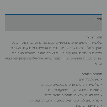
תיאור
מידע נוסף
תיאור מוצר:
שלישיית חטיפים פריכים וטעימים למכרסמים וארנבות ננסיות. כל
חטיף משלב מרקם קראנצ’י עם רכיבים טבעיים כמו ירקות, עשבי שדה
ופרחים מיובשים. מעניקים חוויית לעיסה מהנה, תומכים בשחיקת
שיניים טבעית ותורמים לגיוון תזונתי בריא. אידיאליים כפינוק יומי טבעי
ובריא.
פרטים נוספים:
• משקל: ‎75‎ גרם
• שלישיית חטיפים פריכים בטעמים טבעיים
• תומכים בעיכול תקין ובשחיקת שיניים
• ללא דגנים, צבעים ותוספים מלאכותיים
• מתאימים לכל סוגי המכרסמים והארנבות הננסיות
• ארץ ייצור: גרמניה