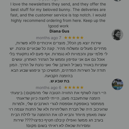
I love the newsletters they send, and they offer the
best stuff for my beloved bunny. The deliveries are
fast, and the customer service is top notch. I would
highly recommend ordering from here. Keep up the
good work!
Diana Gus
★★★★★
7 months ago
שירות יוצא מן הכלל, מוצרים איכותיים ללא פשרות,
מחירים מעולים ומשלוח מהיר. קונה כל שבועיים ונהנת. יש
לי פלמי ענק והכמויות לא נגמרות. אף פעם לא נתקעתי בלי
אוכל גם אם אני עפיפון וממש על הגרגיר האחרון. עושים
שמניות באוויר בשביל הארנב שלי ואני נהנת על הדרך. המון
תודה על השירות המדהים, תמשיכו כך וניפגש שבוע הבא
בהזמנה הקבועה.
בת שבע ש.
★★★★★
6 months ago
היי רוצה לשתף את החוויה הטובה שלי מהמקום:) ביצעתי
הזמנה שהתעכבה מעט, הייתי לחוצה כיוון שדאגתי
ממחסור באספקת אספסת לגורי הארנבים שלי, ולמרות
שהעיכוב היה של חברת השליחויות ולא של החנות עצמה רוי
עשה מאמץ מיוחד והביא לנו את ההזמנה עד לדלת הבית
בערב חג ממש! ואפילו קיבלנו חטיף כפיצוי???? שירות
ומסירות שכאלו לא ראיתי בשום מקום!