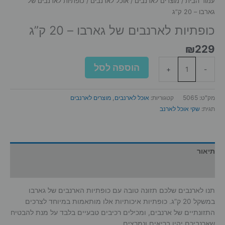
עמוד הבית
/
מוצרים לארנבים
/
אוכל לארנבים
/ כופתיות לארנבים של
גארבו – 20 ק”ג
כופתיות לארנבים של גארבו – 20 ק”ג
₪
229
כמות
הוספה לסל
+
-
של
כופתיות
לארנבים
מק"ט:
5065
קטגוריות:
אוכל לארנבים
,
מוצרים לארנבים
של
תגית:
שקי אוכל לארנב
גארבו
-
20
ק"ג
תיאור
מידע נוסף
תנו לארנבים שלכם תזונה טובה עם כופתיות הארנבים של גארבו
במשקל 20 ק”ג. כופתיות איכותיות אלו מותאמות במיוחד לצרכים
התזונתיים של ארנבים, ומכילים רכיבים טבעיים בלבד על מנת להבטיח
שארנביכם יהיו בריאים ונמרצים.