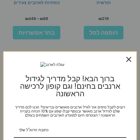
חודשית
כופתיות לארנבים צעירים
טווח
₪
449
–
₪
89
₪
219
מחירים:
למוצר
הוספה לסל
בחר אפשרויות
זה
עד
יש
מספר
סוגים.
ניתן
לבחור
את
ברוך הבא! קבל מדריך לגידול
האפשרו
ארנבים בחינם! וגם קופון לרכישה
בעמוד
הראשונה
המוצר
רוצים לקבל טיפים איך לגדל ארנבים מאושרים ובריאים? הכנו לכם מדריך
שלם לגידול ארנב מאושר ובנוסף קבלו קופון עם 10% הנחה בקנייה
הראשונה ! הצטרפו היום למועדון הארנבים השמחים בעולם
PremiumSpan Pet
ליטל וואן