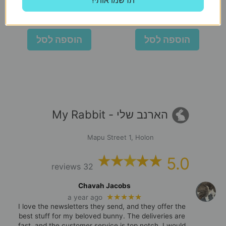
!תרשמו אותי
₪
124
₪
114
הוספה לסל
הוספה לסל
הארנב שלי - My Rabbit
Mapu Street 1, Holon
5.0
32 reviews
Chavah Jacobs
★★★★★
a year ago
I love the newsletters they send, and they offer the
best stuff for my beloved bunny. The deliveries are
fast, and the customer service is top notch. I would