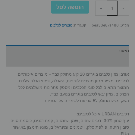
כמות
הוספה לסל
+
-
של
אורבן
מזון
מק"ט:
bea33e87a480
קטגוריה:
מוצרים לכלבים
כלבים
בוגרים
20
ק"ג
תיאור
מחולק
מידע נוסף
כבד
אורבן מזון כלבים בוגרים 20 ק”ג מחולק כבד – מוצרים איכותיים
לכלבים. מציע מגוון מוצרים לטיפוח, האכלה, וניקוי הכלב שלכם.
המוצר מתאים לכל סוגי הכלבים ומספק פתרונות מושלמים לכל
הצרכים. מזון יבש לכלבים בוגרים בטעם כבד.
השק מגיע מחולק ל5 אריזות לשמירה על הטריות.
רכיבים URBAN אוכל לכלבים:
עוף טחון 30%, דגנים שונים, שמן ושומנים, קמח דגנים, כוסמת סויה,
סובין חיטה, פולפת סלק, ויטמינים ומינראלים, מונע חימצון באישור
הEU