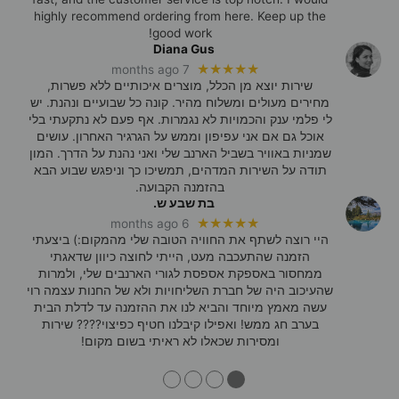
highly recommend ordering from here. Keep up the
good work!
Diana Gus
★★★★★
7 months ago
שירות יוצא מן הכלל, מוצרים איכותיים ללא פשרות,
מחירים מעולים ומשלוח מהיר. קונה כל שבועיים ונהנת. יש
לי פלמי ענק והכמויות לא נגמרות. אף פעם לא נתקעתי בלי
אוכל גם אם אני עפיפון וממש על הגרגיר האחרון. עושים
שמניות באוויר בשביל הארנב שלי ואני נהנת על הדרך. המון
תודה על השירות המדהים, תמשיכו כך וניפגש שבוע הבא
בהזמנה הקבועה.
בת שבע ש.
★★★★★
6 months ago
היי רוצה לשתף את החוויה הטובה שלי מהמקום:) ביצעתי
הזמנה שהתעכבה מעט, הייתי לחוצה כיוון שדאגתי
ממחסור באספקת אספסת לגורי הארנבים שלי, ולמרות
שהעיכוב היה של חברת השליחויות ולא של החנות עצמה רוי
עשה מאמץ מיוחד והביא לנו את ההזמנה עד לדלת הבית
בערב חג ממש! ואפילו קיבלנו חטיף כפיצוי???? שירות
ומסירות שכאלו לא ראיתי בשום מקום!
●
●
●
●