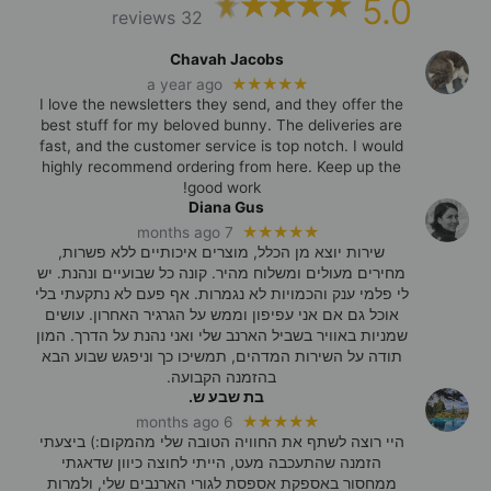
5.0
32 reviews
Chavah Jacobs
★★★★★
a year ago
I love the newsletters they send, and they offer the
best stuff for my beloved bunny. The deliveries are
fast, and the customer service is top notch. I would
highly recommend ordering from here. Keep up the
good work!
Diana Gus
★★★★★
7 months ago
שירות יוצא מן הכלל, מוצרים איכותיים ללא פשרות,
מחירים מעולים ומשלוח מהיר. קונה כל שבועיים ונהנת. יש
לי פלמי ענק והכמויות לא נגמרות. אף פעם לא נתקעתי בלי
אוכל גם אם אני עפיפון וממש על הגרגיר האחרון. עושים
שמניות באוויר בשביל הארנב שלי ואני נהנת על הדרך. המון
תודה על השירות המדהים, תמשיכו כך וניפגש שבוע הבא
בהזמנה הקבועה.
בת שבע ש.
★★★★★
6 months ago
היי רוצה לשתף את החוויה הטובה שלי מהמקום:) ביצעתי
הזמנה שהתעכבה מעט, הייתי לחוצה כיוון שדאגתי
ממחסור באספקת אספסת לגורי הארנבים שלי, ולמרות