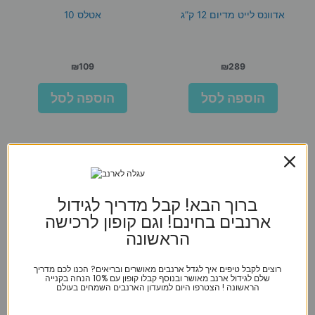
אדוונס לייט מדיום 12 ק”ג
אטלס 10
₪
109
₪
289
הוספה לסל
הוספה לסל
ברוך הבא! קבל מדריך לגידול
ארנבים בחינם! וגם קופון לרכישה
הראשונה
רוצים לקבל טיפים איך לגדל ארנבים מאושרים ובריאים? הכנו לכם מדריך
שלם לגידול ארנב מאושר ובנוסף קבלו קופון עם 10% הנחה בקנייה
הראשונה ! הצטרפו היום למועדון הארנבים השמחים בעולם
I-Dog