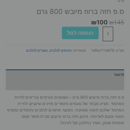
גרם
ס.פ חזה ברווז מיובש 800 גרם
המחיר
המחיר
₪
100
₪
145
המקורי
הנוכחי
כמות
הוספה לסל
היה:
הוא:
של
₪100.
₪145.
ס.פ
חזה
מק"ט:
1af4a711a878
קטגוריות:
חטיפים לכלבים
,
מוצרים לכלבים
ברווז
מיובש
800
גרם
תיאור
מידע נוסף
ס.פ חזה ברווז מיובש 800 גרם – נשנושים טעימים ובריאים לחיות
המחמד. מציע מבחר של טעמים וחומרים מזינים שיעניקו לחיית
המחמד שלכם תזונה מאוזנת. המוצר מתאים לכלבים וחתולים ומוסיף
הנאה וטעם לארוחה. פינוק חזה ברווז מיובש מבית סופר פטס.
מופחת שומן, עשיר בחלבון וקל לעיכול.