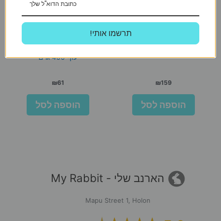
!תרשמו אותי
Advantage
אדוונטג כלב 1-4 ק”ג
I-DOG צנצנת מקל עור בציפוי
עוף 400 גרם
₪
61
₪
159
הוספה לסל
הוספה לסל
הארנב שלי - My Rabbit
Mapu Street 1, Holon