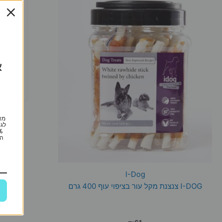
א
מא
לגי
הי
I-Dog
I-DOG צנצנת מקל עור בציפוי עוף 400 גרם
אבקה ל