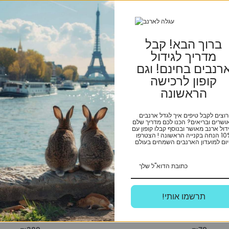
ברוך הבא! קבל
מדריך לגידול
רנבים בחינם! וגם
קופון לרכישה
הראשונה
רוצים לקבל טיפים איך לגדל ארנבים
ושרים ובריאים? הכנו לכם מדריך שלם
Advance
דול ארנב מאושר ובנוסף קבלו קופון עם
10% הנחה בקנייה הראשונה ! הצטרפו
ום למועדון הארנבים השמחים בעולם
עצירת דימום 18 גרם
אדוונס לייט מדיום 12 ק”ג
!תרשמו אותי