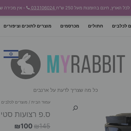
 הארץ, חינם בהזמנות מעל 250 ש"ח
033106024
- אין מכירה ש
ם לכלבים
חתולים
מכרסמים
מוצרים לתוכים וציפורים
כל מה שצריך לדעת על ארנבים
עמוד הבית
/
מוצרים לכלבים
/
ס.פ רצועות סטייק ב
המחיר
המחי
₪
100
₪
145