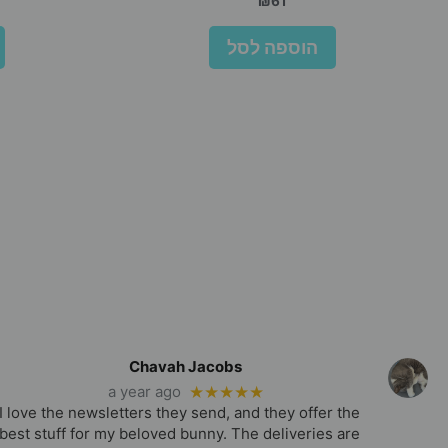
₪
61
הוספה לסל
Chavah Jacobs
a year ago
★★★★★
I love the newsletters they send, and they offer the
best stuff for my beloved bunny. The deliveries are