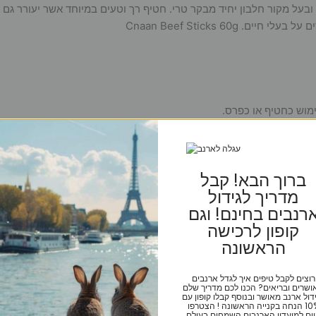
על מקור חלבון יחיד מבקר טרי. חטיף רך וטעים במיוחד אשר יעורר גם א
Cnaan Beef Sticks 60
ברוך הבא! קבל
מדריך לגידול
רנבים בחינם! וגם
קופון לרכישה
הראשונה
רוצים לקבל טיפים איך לגדל ארנבים
ושרים ובריאים? הכנו לכם מדריך שלם
דול ארנב מאושר ובנוסף קבלו קופון עם
10% הנחה בקנייה הראשונה ! הצטרפו
ום למועדון הארנבים השמחים בעולם