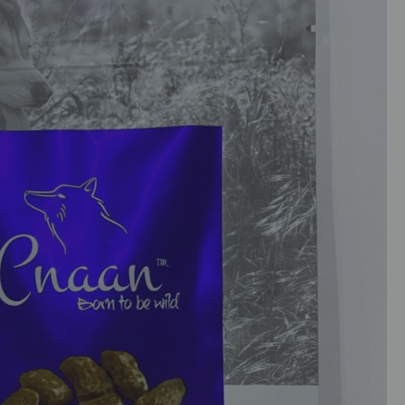
כמות
של
כנען
חטיף
מקלות
בקר
60
גרם