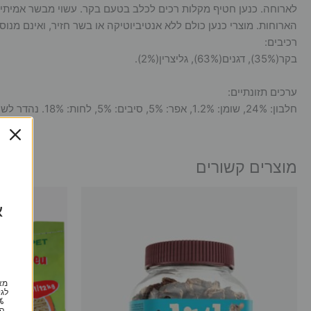
לארוחה. כנען חטיף מקלות רכים לכלב בטעם בקר. עשוי מבשר אמיתי וב
הארוחות. מוצרי כנען כולם ללא אנטיביוטיקה או בשר חזיר, ואינם מנוסים על בעלי חיים. g
רכיבים:
בקר(35%), דגנים(63%), גליצרין(2%).
ערכים תזונתיים:
חלבון: 24%, שומן: 1.2%, אפר: 5%, סיבים: 5%, לחות: 18%. נהדר לשימוש כחטיף או כפרס.
מוצרים קשורים
א
מא
לגי
הי