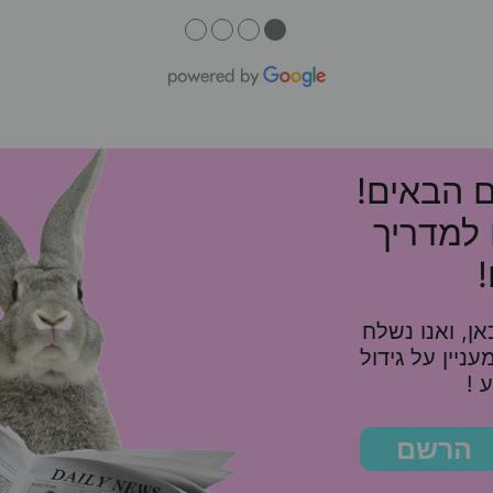
●
●
●
●
ם הבאים!
 למדריך
ן, ואנו נשלח
10%, ומאמר מעניין על גידול
 !
הרשם