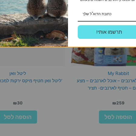
!תרשמו אותי
My Rabbit
ליטל וואן
ארנבים – אוכל לארנבים – מצע
‘ליטל וואן חטיף מיקס ירקות למכרסמים
ם – חטיף לארנבים- חציר
₪
30
₪
259
הוספה לסל
הוספה לסל