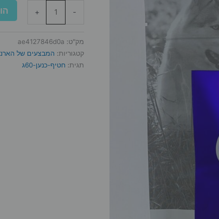
הו
+
-
מק"ט:
ae4127846d0a
קטגוריות:
המבצעים של הארנב
תגית:
חטיף-כנען-60ג