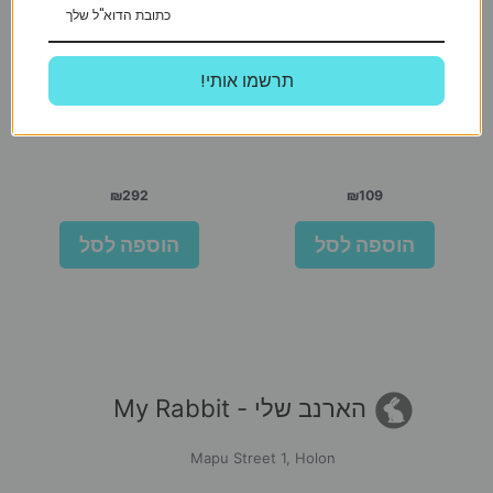
!תרשמו אותי
Arden
אוור קלין ספרינג גרדן 10 ליטר
איגלו אפור לחתול
₪
292
₪
109
הוספה לסל
הוספה לסל
הארנב שלי - My Rabbit
Mapu Street 1, Holon