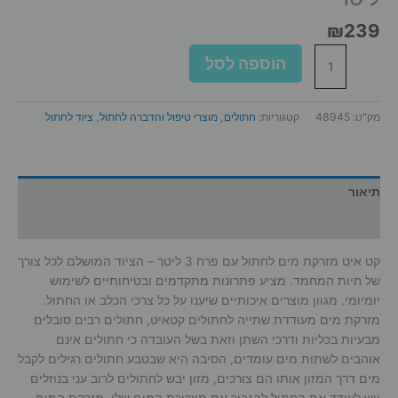
₪
239
כמות
הוספה לסל
של
קט
איט
מק"ט:
48945
קטגוריות:
חתולים
,
מוצרי טיפול והדברה לחתול
,
ציוד לחתול
מזרקת
מים
לחתול
עם
תיאור
פרח
מידע נוסף
3
ליטר
קט איט מזרקת מים לחתול עם פרח 3 ליטר – הציוד המושלם לכל צורך
של חיות המחמד. מציע פתרונות מתקדמים ובטיחותיים לשימוש
יומיומי. מגוון מוצרים איכותיים שיענו על כל צרכי הכלב או החתול.
מזרקת מים מעודדת שתייה לחתולים קטאיט, חתולים רבים סובלים
מבעיות בכליות ודרכי השתן וזאת בשל העובדה כי חתולים אינם
אוהבים לשתות מים עומדים, הסיבה היא שבטבע חתולים רגילים לקבל
מים דרך המזון אותו הם צורכים, מזון יבש לחתולים לרוב עני בנוזלים
ויש לעודד את החתול להגביר את תצרוכת המים שלו, מזרקת המים