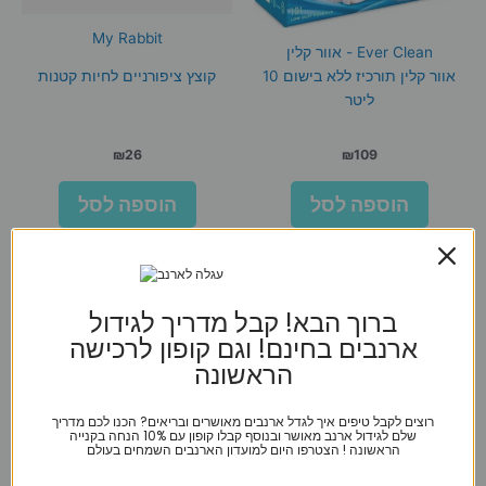
My Rabbit
Ever Clean - אוור קלין
אוור קלין תורכיז ללא בישום 10
קוצץ ציפורניים לחיות קטנות
ליטר
₪
26
₪
109
הוספה לסל
הוספה לסל
ברוך הבא! קבל מדריך לגידול
ארנבים בחינם! וגם קופון לרכישה
הראשונה
רוצים לקבל טיפים איך לגדל ארנבים מאושרים ובריאים? הכנו לכם מדריך
שלם לגידול ארנב מאושר ובנוסף קבלו קופון עם 10% הנחה בקנייה
הראשונה ! הצטרפו היום למועדון הארנבים השמחים בעולם