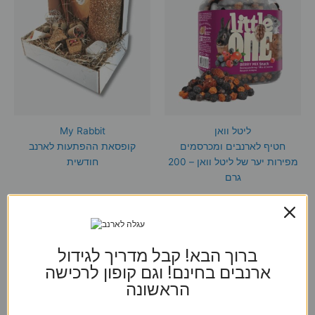
ליטל וואן
My Rabbit
חטיף לארנבים ומכרסמים
קופסאת ההפתעות לארנב
מפירות יער של ליטל וואן – 200
חודשית
גרם
₪
219
₪
30
הוספה לסל
הוספה לסל
ברוך הבא! קבל מדריך לגידול
ארנבים בחינם! וגם קופון לרכישה
הראשונה