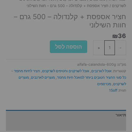
לשרקנים
/ חציר אספסת + קלנדולה – 500 גרם – חוות השילוני
חציר אספסת + קלנדולה – 500 גרם –
חוות השילוני
₪
36
כמות
הוספה לסל
+
-
של
חציר
אספסת
מק"ט:
alfafa-calandola-600g
+
קטגוריות:
אוכל לארנבים
,
אוכל לשרקנים וחטיפים לשרקנים
,
חציר לחיות מחמד -
קלנדולה
כל סוגי החציר הטובים ביותר למאכל חיות מחמד
,
מוצרים לארנבים
,
מוצרים
-
לשרקנים
,
מכרסמים
500
תגית:
15off
גרם
-
חוות
השילוני
תיאור
מידע נוסף