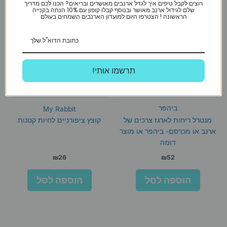
רוצים לקבל טיפים איך לגדל ארנבים מאושרים ובריאים? הכנו לכם מדריך
שלם לגידול ארנב מאושר ובנוסף קבלו קופון עם 10% הנחה בקנייה
הראשונה ! הצטרפו היום למועדון הארנבים השמחים בעולם
!תרשמו אותי
ביהפר
My Rabbit
מנטרל ריחות לארגז צרכים של
קוצץ ציפורניים לחיות קטנות
ארנב או מכרסם- ביהפר או מוצר
דומה
₪
26
₪
52
הוספה לסל
הוספה לסל