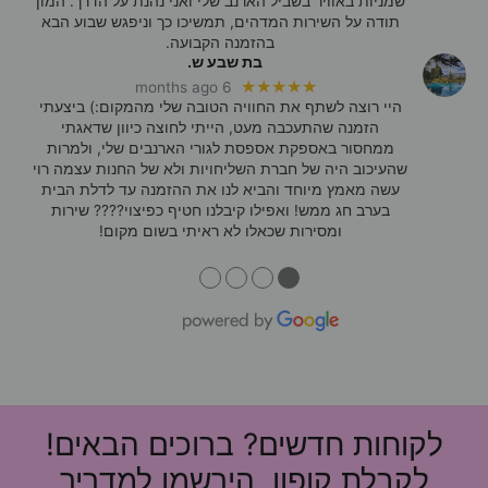
שמניות באוויר בשביל הארנב שלי ואני נהנת על הדרך. המון
תודה על השירות המדהים, תמשיכו כך וניפגש שבוע הבא
בהזמנה הקבועה.
בת שבע ש.
★★★★★
6 months ago
היי רוצה לשתף את החוויה הטובה שלי מהמקום:) ביצעתי
הזמנה שהתעכבה מעט, הייתי לחוצה כיוון שדאגתי
ממחסור באספקת אספסת לגורי הארנבים שלי, ולמרות
שהעיכוב היה של חברת השליחויות ולא של החנות עצמה רוי
עשה מאמץ מיוחד והביא לנו את ההזמנה עד לדלת הבית
בערב חג ממש! ואפילו קיבלנו חטיף כפיצוי???? שירות
ומסירות שכאלו לא ראיתי בשום מקום!
●
●
●
●
לקוחות חדשים? ברוכים הבאים!
לקבלת קופון, הירשמו למדריך