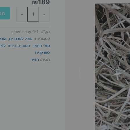
₪
189
הו
+
-
מק"ט:
clover-hay-1-1
קטגוריות:
אוכל לארנבים
,
אוכל
סוגי החציר הטובים ביותר למ
לשרקנים
תגית:
חציר