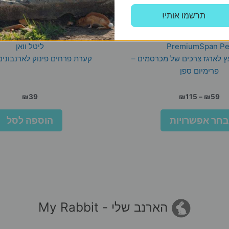
!תרשמו אותי
PremiumSpan Pe
ליטל וואן
 לארגז צרכים של מכרסמים –
קערת פרחים פינוק לארנבונים 120 גר
פרימיום ספן
טווח
₪
39
₪
115
–
₪
59
מחירים:
למוצר
בחר אפשרויות
הוספה לסל
זה
עד
יש
מספר
סוגים.
ניתן
לבחור
את
הארנב שלי - My Rabbit
האפשרויות
בעמוד