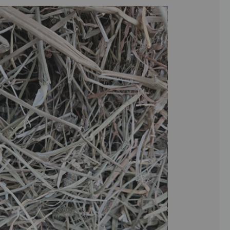
כמות
של
חציר
תלתן
ובקיה
לארנבים
-
טרי
5
קילוגרם