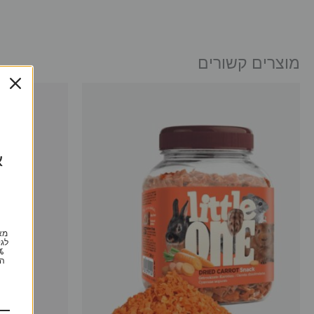
מוצרים קשורים
א
מא
לגי
הי