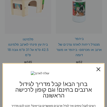
ביהפר
פלמינגו
מנטרל ריחות לארגז צרכים של
בית עץ פינתי לארנב פלמינגו
ארנב או מכרסם- ביהפר או מוצר
42.5 ס”מ על 31 ס”מ גובה 18
דומה
ס”מ
₪
145
₪
52
הוספה לסל
הוספה לסל
ברוך הבא! קבל מדריך לגידול
ארנבים בחינם! וגם קופון לרכישה
הראשונה
רוצים לקבל טיפים איך לגדל ארנבים מאושרים ובריאים? הכנו לכם מדריך