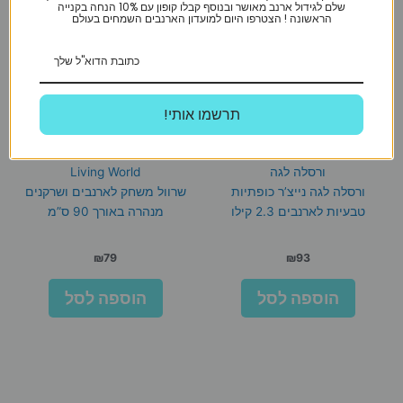
שלם לגידול ארנב מאושר ובנוסף קבלו קופון עם 10% הנחה בקנייה
הראשונה ! הצטרפו היום למועדון הארנבים השמחים בעולם
!תרשמו אותי
ורסלה לגה
Living World
ורסלה לגה נייצ’ר כופתיות
שרוול משחק לארנבים ושרקנים
טבעיות לארנבים 2.3 קילו
מנהרה באורך 90 ס”מ
₪
79
₪
93
הוספה לסל
הוספה לסל