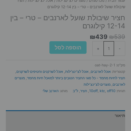
עמוד הבית
/
מכרסמים
/
מוצרים לצ'ינצ'ילות
/
אוכל לצ'ינצ'ילות
/ חציר
שיבולת שועל לארנבים – טרי – בין 12-14 קילוגרם
חציר שיבולת שועל לארנבים – טרי – בין
12-14 קילוגרם
המחיר
המחיר
₪
439
₪
539
המקורי
הנוכחי
כמות
הוספה לסל
היה:
הוא:
+
-
של
₪439.
₪539.
חציר
שיבולת
מק"ט:
oat-hay-2-1
שועל
קטגוריות:
אוכל לארנבים
,
אוכל לצ'ינצ'ילות
,
אוכל לשרקנים וחטיפים לשרקנים
,
לארנבים
חציר לחיות מחמד - כל סוגי החציר הטובים ביותר למאכל חיות מחמד
,
מוצרים
-
לארנבים
,
מוצרים לצ'ינצ'ילות
טרי
תגיות:
off10
,
ktc
,
10off
,
חציר
,
ל"ב
מותג:
הארנב שלי
-
בין
12-
14
תיאור
קילוגרם
מידע נוסף