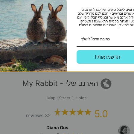
רוצים לקבל טיפים איך לגדל ארנבים
ושרים ובריאים? הכנו לכם מדריך שלם
דול ארנב מאושר ובנוסף קבלו קופון עם
10% הנחה בקנייה הראשונה ! הצטרפו
ום למועדון הארנבים השמחים בעולם
2
1
→
!תרשמו אותי
הארנב שלי - My Rabbit
Mapu Street 1, Holon
5.0
32 reviews
Diana Gus