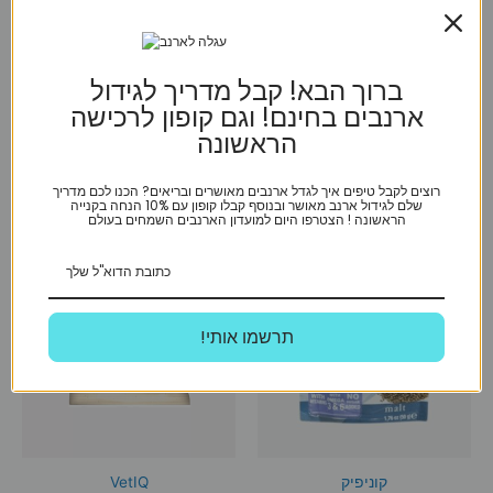
גרם
120 גרם
₪
39
₪
39
ברוך הבא! קבל מדריך לגידול
ארנבים בחינם! וגם קופון לרכישה
הוספה לסל
הוספה לסל
הראשונה
רוצים לקבל טיפים איך לגדל ארנבים מאושרים ובריאים? הכנו לכם מדריך
שלם לגידול ארנב מאושר ובנוסף קבלו קופון עם 10% הנחה בקנייה
הראשונה ! הצטרפו היום למועדון הארנבים השמחים בעולם
!תרשמו אותי
קוניפיק
VetIQ