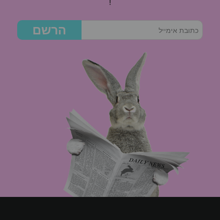
!
הרשם