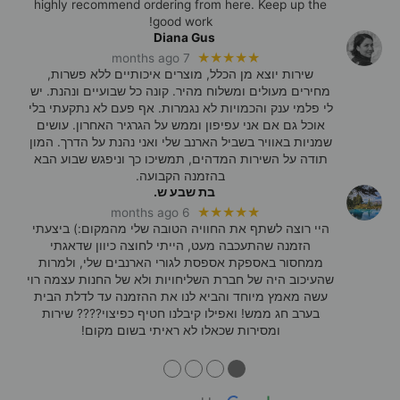
highly recommend ordering from here. Keep up the
good work!
Diana Gus
★★★★★
7 months ago
שירות יוצא מן הכלל, מוצרים איכותיים ללא פשרות,
מחירים מעולים ומשלוח מהיר. קונה כל שבועיים ונהנת. יש
לי פלמי ענק והכמויות לא נגמרות. אף פעם לא נתקעתי בלי
אוכל גם אם אני עפיפון וממש על הגרגיר האחרון. עושים
שמניות באוויר בשביל הארנב שלי ואני נהנת על הדרך. המון
תודה על השירות המדהים, תמשיכו כך וניפגש שבוע הבא
בהזמנה הקבועה.
בת שבע ש.
★★★★★
6 months ago
היי רוצה לשתף את החוויה הטובה שלי מהמקום:) ביצעתי
הזמנה שהתעכבה מעט, הייתי לחוצה כיוון שדאגתי
ממחסור באספקת אספסת לגורי הארנבים שלי, ולמרות
שהעיכוב היה של חברת השליחויות ולא של החנות עצמה רוי
עשה מאמץ מיוחד והביא לנו את ההזמנה עד לדלת הבית
בערב חג ממש! ואפילו קיבלנו חטיף כפיצוי???? שירות
ומסירות שכאלו לא ראיתי בשום מקום!
●
●
●
●