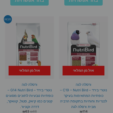
בחר אפשרויות
בחר אפשרויות
זה
זה
עד
עד
יש
יש
מספר
מספר
סוגים.
סוגים.
מבצע
ניתן
ניתן
לבחור
לבחור
את
את
האפשרויות
האפשרו
בעמוד
בעמוד
המוצר
המוצר
אזל מן המלאי
אזל מן המלאי
ורסלה לגה
ורסלה לגה
נוטרי בירד – C19 – Nutri Bird –
נוטרי בירד – G14 Nutri Bird –
כופתיות המתאימות בעיקר
כופתיות טבעיות לתוכים מסוגים
לכנריות וחוחיות בתקופת הרביה
קטנים כמו קיאק, סנגל, קוואקר,
מבית ורסלה לגה
דררה וקוניור.
המחיר
המחיר
₪
63
₪
68
₪
114