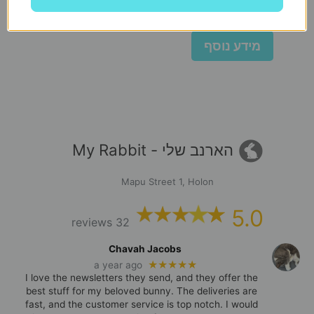
₪
99
מידע נוסף
הארנב שלי - My Rabbit
Mapu Street 1, Holon
5.0
32 reviews
Chavah Jacobs
★★★★★
a year ago
I love the newsletters they send, and they offer the
best stuff for my beloved bunny. The deliveries are
fast, and the customer service is top notch. I would