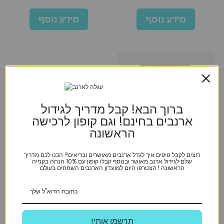
המקורי
הנוכחי
היה:
הוא:
מידע נוסף
מידע נוסף
₪63.
₪68.
ברוך הבא! קבל מדריך לגידול
ארנבים בחינם! וגם קופון לרכישה
הראשונה
רוצים לקבל טיפים איך לגדל ארנבים מאושרים ובריאים? הכנו לכם מדריך
אזל מן המלאי
שלם לגידול ארנב מאושר ובנוסף קבלו קופון עם 10% הנחה בקנייה
הראשונה ! הצטרפו היום למועדון הארנבים השמחים בעולם
Versele-laga
תערובת מזון לתוכונים אוסטרלים
של ורסלה לגה – לורו פארק – 2.5
!תרשמו אותי
ק”ג