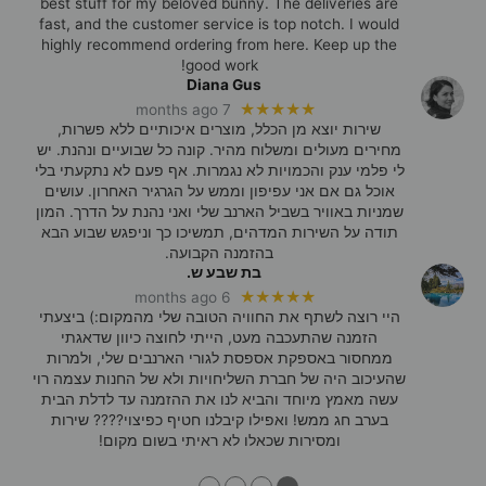
best stuff for my beloved bunny. The deliveries are
fast, and the customer service is top notch. I would
highly recommend ordering from here. Keep up the
good work!
Diana Gus
★★★★★
7 months ago
שירות יוצא מן הכלל, מוצרים איכותיים ללא פשרות,
מחירים מעולים ומשלוח מהיר. קונה כל שבועיים ונהנת. יש
לי פלמי ענק והכמויות לא נגמרות. אף פעם לא נתקעתי בלי
אוכל גם אם אני עפיפון וממש על הגרגיר האחרון. עושים
שמניות באוויר בשביל הארנב שלי ואני נהנת על הדרך. המון
תודה על השירות המדהים, תמשיכו כך וניפגש שבוע הבא
בהזמנה הקבועה.
בת שבע ש.
★★★★★
6 months ago
היי רוצה לשתף את החוויה הטובה שלי מהמקום:) ביצעתי
הזמנה שהתעכבה מעט, הייתי לחוצה כיוון שדאגתי
ממחסור באספקת אספסת לגורי הארנבים שלי, ולמרות
שהעיכוב היה של חברת השליחויות ולא של החנות עצמה רוי
עשה מאמץ מיוחד והביא לנו את ההזמנה עד לדלת הבית
בערב חג ממש! ואפילו קיבלנו חטיף כפיצוי???? שירות
ומסירות שכאלו לא ראיתי בשום מקום!