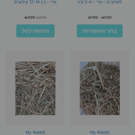
לארנבים – טרי – 2-4 ק”ג
טרי – בין 12-14 קילוגרם
טווח
המחיר
המחיר
₪
439
₪
539
₪
195
–
₪
120
מחירים:
המקורי
הנוכחי
למוצר
היה:
הוא:
בחר אפשרויות
הוספה לסל
זה
עד
₪539.
₪439.
יש
מספר
סוגים.
ניתן
לבחור
את
האפשרויות
בעמוד
המוצר
My Rabbit
My Rabbit