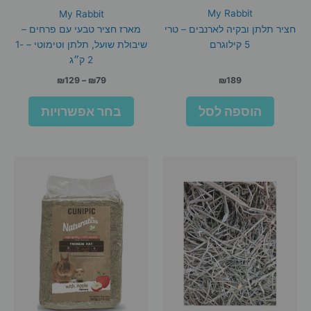
My Rabbit
My Rabbit
חציר תלתן ובקיה לארנבים – טרי
מארז חציר טבעי עם פרחים –
5 קילוגרם
שיבולת שועל, תלתן וטימוטי – 1-
2 ק״ג
טווח
₪
129
–
₪
79
₪
189
מחירים:
למוצר
הוספה לסל
בחר אפשרויות
זה
עד
יש
מספר
סוגים.
ניתן
לבחור
את
האפשרו
בעמוד
המוצר