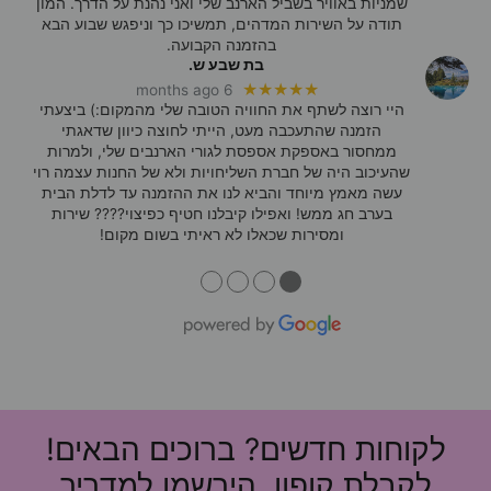
שמניות באוויר בשביל הארנב שלי ואני נהנת על הדרך. המון
תודה על השירות המדהים, תמשיכו כך וניפגש שבוע הבא
בהזמנה הקבועה.
בת שבע ש.
★★★★★
6 months ago
היי רוצה לשתף את החוויה הטובה שלי מהמקום:) ביצעתי
הזמנה שהתעכבה מעט, הייתי לחוצה כיוון שדאגתי
ממחסור באספקת אספסת לגורי הארנבים שלי, ולמרות
שהעיכוב היה של חברת השליחויות ולא של החנות עצמה רוי
עשה מאמץ מיוחד והביא לנו את ההזמנה עד לדלת הבית
בערב חג ממש! ואפילו קיבלנו חטיף כפיצוי???? שירות
ומסירות שכאלו לא ראיתי בשום מקום!
●
●
●
●
לקוחות חדשים? ברוכים הבאים!
לקבלת קופון, הירשמו למדריך