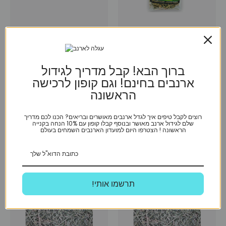
חוות השילוני
קוניפיק
חציר אספסת + גזר – 500 גרם –
חציר טימותי פרמיום קנדי –
חוות השילוני
קוניפיק 1 ק”ג
ברוך הבא! קבל מדריך לגידול
ארנבים בחינם! וגם קופון לרכישה
₪
89
₪
36
הראשונה
הוספה לסל
הוספה לסל
רוצים לקבל טיפים איך לגדל ארנבים מאושרים ובריאים? הכנו לכם מדריך
שלם לגידול ארנב מאושר ובנוסף קבלו קופון עם 10% הנחה בקנייה
הראשונה ! הצטרפו היום למועדון הארנבים השמחים בעולם
מבצע
!תרשמו אותי