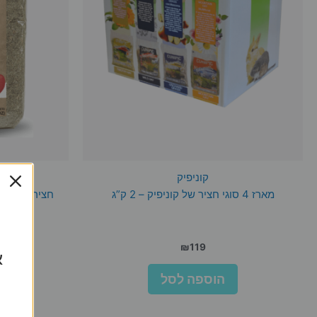
קוניפיק
מארז 4 סוגי חציר של קוניפיק – 2 ק”ג
חציר הרים עם ת
₪
119
א
הוספה לסל