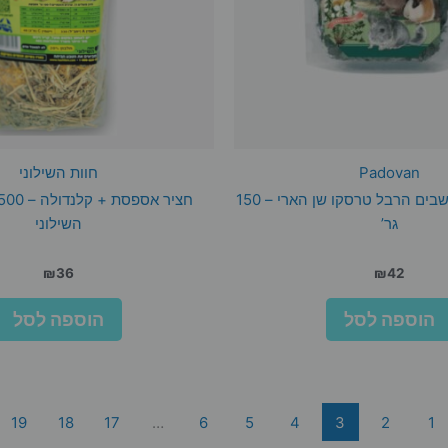
Padovan
חוות השילוני
חטיף פרחים ועשבים הרבל טרסקו שן הארי – 150
גר’
השילוני
₪
36
₪
42
הוספה לסל
הוספה לסל
19
18
17
…
6
5
4
3
2
1