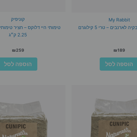
קוניפיק
My Rabbit
 לארנבים – טרי 5 קילוגרם
טימותי היי דלוקס – חציר טימותי
2.25 ק״ג
₪
259
₪
189
הוספה לסל
הוספה לסל