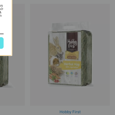
מא
לגי
הי
Hobby First