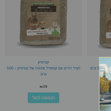
קוניפיק
5 גרם
חציר הרים עם קמומיל ומנטה של קוניפיק – 500
גרם
ר
₪
39
י
הוספה לסל