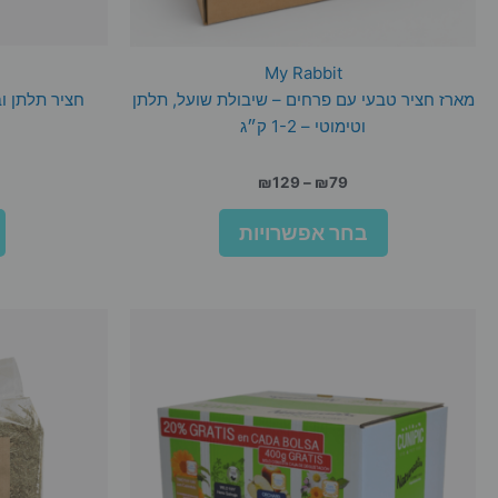
My Rabbit
מארז חציר טבעי עם פרחים – שיבולת שועל, תלתן
חציר תלתן ובקיה
וטימוטי – 1-2 ק״ג
טווח
₪
129
–
₪
79
מחירים:
למוצר
בחר אפשרויות
זה
עד
יש
מספר
סוגים.
ניתן
לבחור
את
האפשרויות
בעמוד
המוצר