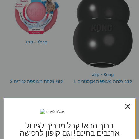
Kong - קונג
Kong - קונג
קונג צלחת מעופפת אקסטרים L
קונג צלחת מעופפת לגורים S
₪
82
₪
103
הוספה לסל
הוספה לסל
ברוך הבא! קבל מדריך לגידול
ארנבים בחינם! וגם קופון לרכישה