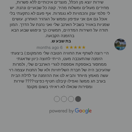
שירות יוצא מן הכלל, מוצרים איכותיים ללא פשרות,
מחירים מעולים ומשלוח מהיר. קונה כל שבועיים ונהנת. יש
לי פלמי ענק והכמויות לא נגמרות. אף פעם לא נתקעתי בלי
אוכל גם אם אני עפיפון וממש על הגרגיר האחרון. עושים
שמניות באוויר בשביל הארנב שלי ואני נהנת על הדרך. המון
תודה על השירות המדהים, תמשיכו כך וניפגש שבוע הבא
בהזמנה הקבועה.
בת שבע ש.
★★★★★
6 months ago
היי רוצה לשתף את החוויה הטובה שלי מהמקום:) ביצעתי
הזמנה שהתעכבה מעט, הייתי לחוצה כיוון שדאגתי
ממחסור באספקת אספסת לגורי הארנבים שלי, ולמרות
שהעיכוב היה של חברת השליחויות ולא של החנות עצמה רוי
עשה מאמץ מיוחד והביא לנו את ההזמנה עד לדלת הבית
בערב חג ממש! ואפילו קיבלנו חטיף כפיצוי???? שירות
ומסירות שכאלו לא ראיתי בשום מקום!
●
●
●
●