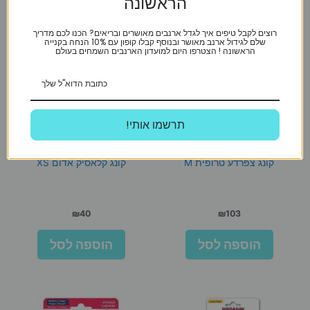
הראשונה
רוצים לקבל טיפים איך לגדל ארנבים מאושרים ובריאים? הכנו לכם מדריך
שלם לגידול ארנב מאושר ובנוסף קבלו קופון עם 10% הנחה בקנייה
הראשונה ! הצטרפו היום למועדון הארנבים השמחים בעולם
!תרשמו אותי
Kong - קונג
Kong - קונג
קונג צפרדע טרופית M
קונג קלאסיק אדום XS
₪
40
₪
103
הוספה לסל
הוספה לסל