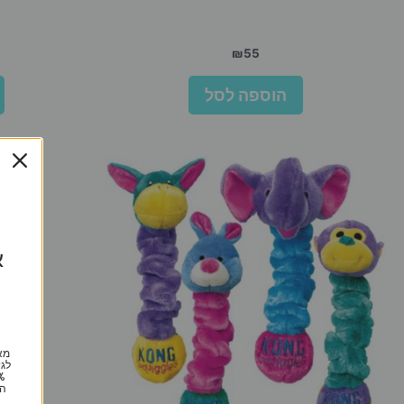
₪
55
הוספה לסל
א
מא
לגי
הי