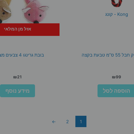
Kong - קונג
אזל מן המלאי
ס”מ טבעת בקצה
בובת גרינגו 4 צבעים מצפצף
₪
21
₪
99
הוספה לסל
מידע נוסף
←
2
1