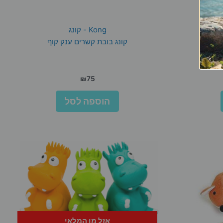
Kong - קונג
פרדע
קונג בובת קשרים ענק קוף
₪
75
הוספה לסל
אזל מן המלאי