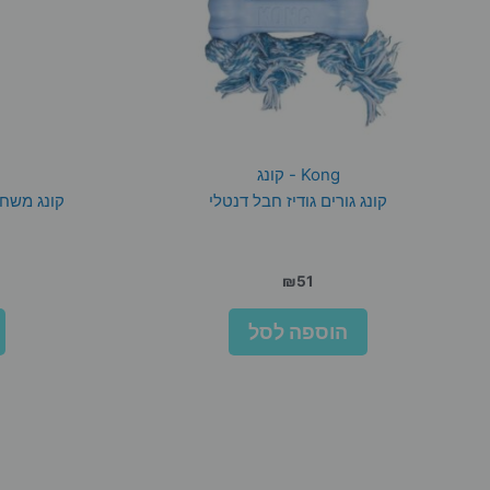
Kong - קונג
קונג גורים גודיז חבל דנטלי
קונג משחק חבל 55 
₪
51
הוספה לסל