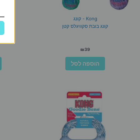
Kong - קונג
קונג בובת סקוויגלס קטן
קו
₪
39
הוספה לסל