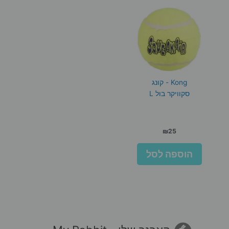
Kong - קונג
סקוויקר בול L
₪
25
הוספה לסל