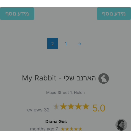
₪
177
₪
198
מידע נוסף
מידע נוסף
2
1
→
הארנב שלי - My Rabbit
Mapu Street 1, Holon
5.0
32 reviews
Diana Gus
7 months ago
★★★★★