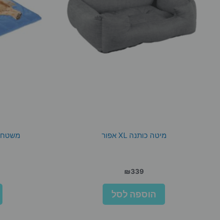
מיטה כותנה XL אפור
משטח קירור L ג
₪
339
הוספה לסל