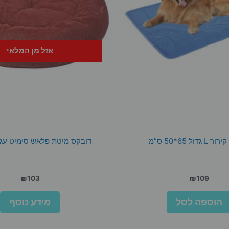
אזל מן המלאי
דול 65*50 ס”מ
דובקס מיטת פלאש סימיט עגולה 
₪
103
₪
109
הוספה לסל
מידע נוסף