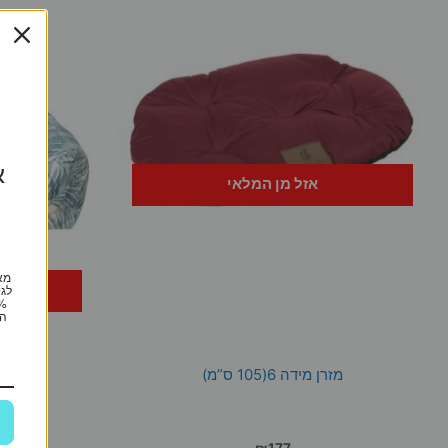
א
אזל מן המלאי
מא
לגי
הי
מזרן מידה 6(105 ס”מ)
ריבו