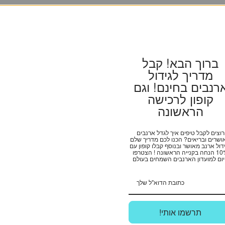
ברוך הבא! קבל
מדריך לגידול
רנבים בחינם! וגם
קופון לרכישה
הראשונה
רוצים לקבל טיפים איך לגדל ארנבים
ושרים ובריאים? הכנו לכם מדריך שלם
דול ארנב מאושר ובנוסף קבלו קופון עם
אזל מן המלאי
אזל מן המלאי
10% הנחה בקנייה הראשונה ! הצטרפו
ום למועדון הארנבים השמחים בעולם
Ribos
Ribos
ס מיטת מקרון תכלת M
ריבוס מיטת מקרון תכלת
!תרשמו אותי